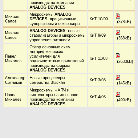
производства компании
ANALOG DEVICES
Микросхемы
ANALOG
Михаил
DEVICES
: прецизионные
КиТ 10/09
Салов
(378kB)
супервизоры и секвенсоры
ANALOG DEVICES
: новые
Михаил
стабилизаторы и микросхемы
КиТ 9/09
Салов
(368kB)
управления питанием
Обзор основных схем
логарифмических
Павел
усилителей для
КиТ 11/08
Михалев
радиочастотных приложений
(2630kB)
производства фирмы
ANALOG DEVICES
Александр
Новые процессоры
КиТ 3/08
Сотников
семейства Blackfin
(145kB)
Микросхемы ФАПЧ и
Павел
синтезаторы на их основе
КиТ 4/06
Михалев
производства компании
(499kB)
ANALOG DEVICES