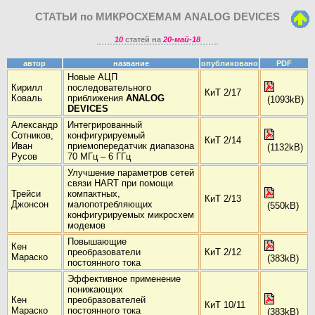
СТАТЬИ по МИКРОСХЕМАМ ANALOG DEVICES
10
статей на
20-май-18
автор
название
опубликовано
PDF
Новые АЦП
Кирилл
последовательного
КиТ 2/17
Коваль
приближения
ANALOG
(1093kB)
DEVICES
Александр
Интегрированный
Сотников,
конфигурируемый
КиТ 2/14
Иван
приемопередатчик диапазона
(1132kB)
Русов
70 МГц – 6 ГГц
Улучшение параметров сетей
связи HART при помощи
Трейси
компактных,
КиТ 2/13
Джонсон
малопотребляющих
(550kB)
конфигурируемых микросхем
модемов
Повышающие
Кен
преобразователи
КиТ 2/12
Мараско
(383kB)
постоянного тока
Эффективное применение
понижающих
Кен
преобразователей
КиТ 10/11
Мараско
постоянного тока
(383kB)