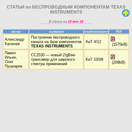
СТАТЬИ по БЕСПРОВОДНЫМ КОМПОНЕНТАМ TEXAS
INSTRUMENTS
2
статьи на
13-янв-18
автор
название
опубликовано
PDF
Построение беспроводного
Александр
канала на базе компонентов
КиТ 4/12
Калачев
(1575kB)
TEXAS INSTRUMENTS
Павел
СС2530 — новый ZigBee-
Ильин,
трансивер для широкого
КиТ 10/09
Олег
(209kB)
спектра применений
Пушкарев