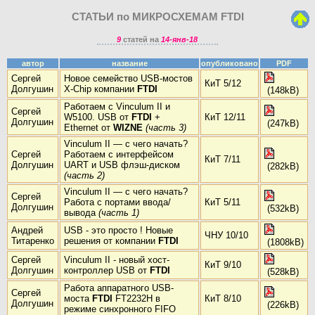
СТАТЬИ по МИКРОСХЕМАМ FTDI
9
статей на
14-янв-18
автор
название
опубликовано
PDF
Сергей
Новое семейство USB-мостов
КиТ 5/12
Долгушин
X-Chip компании
FTDI
(148kB)
Работаем с Vinculum II и
Сергей
W5100. USB от
FTDI
+
КиТ 12/11
Долгушин
(247kB)
Ethernet от
WIZNE
(часть 3)
Vinculum II — с чего начать?
Сергей
Работаем с интерфейсом
КиТ 7/11
Долгушин
UART и USB флэш-диском
(282kB)
(часть 2)
Vinculum II — с чего начать?
Сергей
Работа с портами ввода/
КиТ 5/11
Долгушин
(532kB)
вывода
(часть 1)
Андрей
USB - это просто ! Новые
ЧНУ 10/10
Титаренко
решения от компании
FTDI
(1808kB)
Сергей
Vinculum II - новый хост-
КиТ 9/10
Долгушин
контроллер USB от
FTDI
(528kB)
Работа аппаратного USB-
Сергей
моста
FTDI
FT2232H в
КиТ 8/10
Долгушин
(226kB)
режиме синхронного FIFO