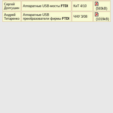
Сергей
Аппаратные USB-мосты
FTDI
КиТ 4/10
Долгушин
(593kB)
Андрей
Аппаратные USB
ЧНУ 3/08
Титаренко
преобразователи фирмы
FTDI
(1019kB)