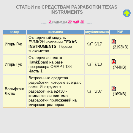
СТАТЬИ по СРЕДСТВАМ РАЗРАБОТКИ TEXAS
INSTRUMENTS
2
статьи на
20-май-18
автор
название
опубликовано
PDF
Отладочный модуль
EVMK2H компании
TEХAS
Игорь Гук
КиТ 5/17
INSTRUMENTS
. Первое
(2193kB)
знакомство
Отладочная плата
HawkBoard на базе
Игорь Гук
КиТ 7/10
процессора OMAP-L138.
(744kB)
Часть 1.
Встроенные средства
разработки, которые всегда с
вами. Инструмент
Вольфганг
разработчика eZ430 -
КиТ 3/07
Лютш
(169kB)
комплексная система
разработки приложений на
микроконтроллерах