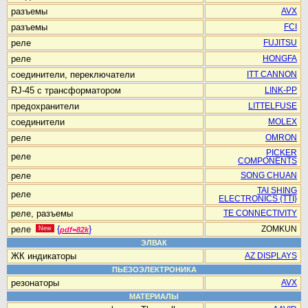
разъемы
AVX
разъемы
FCI
реле
FUJITSU
реле
HONGFA
соединители, переключатели
ITT CANNON
RJ-45 с трансформатором
LINK-PP
предохранители
LITTELFUSE
соединители
MOLEX
реле
OMRON
PICKER
реле
COMPONENTS
реле
SONG CHUAN
TAI SHING
реле
ELECTRONICS {TTI}
реле, разъемы
TE CONNECTIVITY
реле
{
}
New
ZOMKUN
pdf=82k
ЭЛВАК
ЖК индикаторы
AZ DISPLAYS
ПЬЕЗОЭЛЕКТРОНИКА
резонаторы
AVX
МАТЕРИАЛЫ