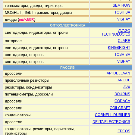
транзисторы, диоды, тиристоры
SEMIHOW
MOSFET-, IGBT-транзисторы, диоды
TOSHIBA
диоды {
}
VISHAY
pdf=283K
ОПТОЭЛЕКТРОНИКА
AVAGO
светодиоды, индикаторы, оптроны
TECHNOLOGIES
оптореле
CLARE
светодиоды, индикаторы, оптроны
KINGBRIGHT
светодиоды, оптроны
TOSHIBA
светодиоды, оптроны
VISHAY
ПАССИВ
дроссели
API DELEVAN
проволочные резисторы
ARCOL
резисторы, конденсаторы
AVX
потенциометры, дроссели
BOURNS
дроссели
CODACA
дроссели
COILCRAFT
конденсаторы
CORNELL DUBILIER
дроссели
DELTA ELECTRONICS
конденсаторы, резисторы, варисторы,
EPCOS
термисторы