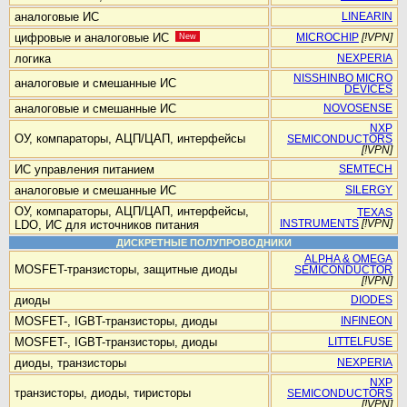
аналоговые ИС
LINEARIN
цифровые и аналоговые ИС
New
MICROCHIP
[!VPN]
логика
NEXPERIA
NISSHINBO MICRO
аналоговые и смешанные ИС
DEVICES
аналоговые и смешанные ИС
NOVOSENSE
NXP
ОУ, компараторы, АЦП/ЦАП, интерфейсы
SEMICONDUCTORS
[!VPN]
ИС управления питанием
SEMTECH
аналоговые и смешанные ИС
SILERGY
ОУ, компараторы, АЦП/ЦАП, интерфейсы,
TEXAS
LDO, ИС для источников питания
INSTRUMENTS
[!VPN]
ДИСКРЕТНЫЕ ПОЛУПРОВОДНИКИ
ALPHA & OMEGA
MOSFET-транзисторы, защитные диоды
SEMICONDUCTOR
[!VPN]
диоды
DIODES
MOSFET-, IGBT-транзисторы, диоды
INFINEON
MOSFET-, IGBT-транзисторы, диоды
LITTELFUSE
диоды, транзисторы
NEXPERIA
NXP
транзисторы, диоды, тиристоры
SEMICONDUCTORS
[!VPN]