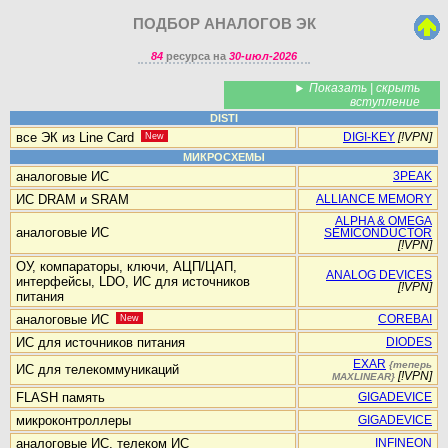
ПОДБОР АНАЛОГОВ ЭК
84
ресурса на
30-июл-2026
Показать | скрыть
вступление
DISTI
все ЭК из Line Card
New
DIGI-KEY
[!VPN]
МИКРОСХЕМЫ
аналоговые ИС
3PEAK
ИС DRAM и SRAM
ALLIANCE MEMORY
ALPHA & OMEGA
аналоговые ИС
SEMICONDUCTOR
[!VPN]
ОУ, компараторы, ключи, АЦП/ЦАП,
ANALOG DEVICES
интерфейсы, LDO, ИС для источников
[!VPN]
питания
аналоговые ИС
New
COREBAI
ИС для источников питания
DIODES
EXAR
{теперь
ИС для телекоммуникаций
[!VPN]
MAXLINEAR}
FLASH память
GIGADEVICE
микроконтроллеры
GIGADEVICE
аналоговые ИС, телеком ИС
INFINEON