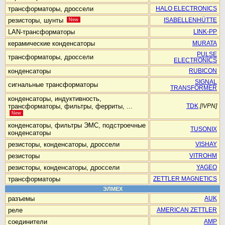
трансформаторы, дроссели
HALO ELECTRONICS
резисторы, шунты
New
ISABELLENHÜTTE
LAN-трансформаторы
LINK-PP
керамические конденсаторы
MURATA
PULSE
трансформаторы, дроссели
ELECTRONICS
конденсаторы
RUBICON
SIGNAL
сигнальные трансформаторы
TRANSFORMER
конденсаторы, индуктивность,
трансформаторы, фильтры, ферриты, ...
TDK
[!VPN]
New
конденсаторы, фильтры ЭМС, подстроечные
TUSONIX
конденсаторы
резисторы, конденсаторы, дроссели
VISHAY
резисторы
VITROHM
резисторы, конденсаторы, дроссели
YAGEO
трансформаторы
ZETTLER MAGNETICS
ЭЛМЕХ
разъемы
AUK
реле
AMERICAN ZETTLER
соединители
AMP