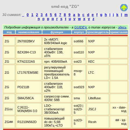
smd-код "ZG"
3й символ:
_
I
0
I
1
I
2
I
3
I
4
I
5
I
6
I
7
I
8
I
9
I
a
I
b
I
c
I
d
I
e
I
f
I
g
I
h
I
i
I
j
I
k
I
l
I
m
I
n
I
o
I
p
I
q
I
r
I
s
I
t
I
u
I
v
I
w
I
x
I
y
I
z
Подробная информация о производителях - в
GUIDE'е
, о типах корпусов -
здесь
код
наименование
функция
корпус
производитель
примечания
2x nМОП:
ZG
2N7002BKV
sot666
NXP
60В/340мА logic
стабилитрон
ZG
BZX284-C13
400мВт: 13В,
sod110
NXP
±5%
ZG
KTN2222AS
npn: 40В/600мА
sot23
KEC
регулируемый
понижающий
msop-
ZG
LT1767EMS8E
LTC
преобразователь
8
LD+: 1.5А
стабилитрон
ZG
PDZ11B
400мВт: 11В,
sod323
NXP
±2%
сапрессор симм.
ZG
SMAJ58CA
sma
Littelfuse
400W: 58В
LDO-
sot23 |
CJ6111-
xx - date-
ZGxx
стабилизатор:
sot23-
JSCJ
M3N|M5N-3.0
код
3В/300мА
5
повышающий
sot23-
## - lot-
ZG##
R1210N562D
dc-dc: 5,6В
Ricoh
5
код
180кГц +LTD