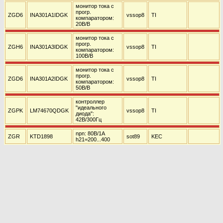
монитор тока с
прогр.
ZGD6
INA301A1IDGK
vssop8
TI
компаратором:
20В/В
монитор тока с
прогр.
ZGH6
INA301A3IDGK
vssop8
TI
компаратором:
100В/В
монитор тока с
прогр.
ZGD6
INA301A2IDGK
vssop8
TI
компаратором:
50В/В
контроллер
"идеального
ZGPK
LM74670QDGK
vssop8
TI
диода":
42В/300Гц
npn: 80В/1А
ZGR
KTD1898
sot89
KEC
h21=200...400