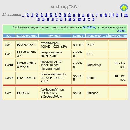
smd-код "XW"
3й символ:
_
I
0
I
1
I
2
I
3
I
4
I
5
I
6
I
7
I
8
I
9
I
a
I
b
I
c
I
d
I
e
I
f
I
g
I
h
I
i
I
j
I
k
I
l
I
m
I
n
I
o
I
p
I
q
I
r
I
s
I
t
I
u
I
v
I
w
I
x
I
y
I
z
Подробная информация о производителях - в
GUIDE'е
, о типах корпусов -
здесь
код
наименование
функция
корпус
производитель
примечания
стабилитрон
XW
BZX284-B62
sod110
NXP
400мВт: 62В, ±2%
LT1790xxS6-
микромощный
sot23-
XW
LTC
3.3
ИОН: 3,3В
6
термоключ на
MCP9502PT-
sot23-
## - lot-
XW##
+95°C active-
Microchip
095E/OT
5
код
high/push-pull
повышающий dc-
sot23-
## - lot-
XW##
R1210N601C
dc: 6,0В 100кГц
Ricoh
5
код
+LTD
"цифровой" npn:
XWs
BCR505
50В/500мА
sot23
Infineon
2,2кОм/10кОм