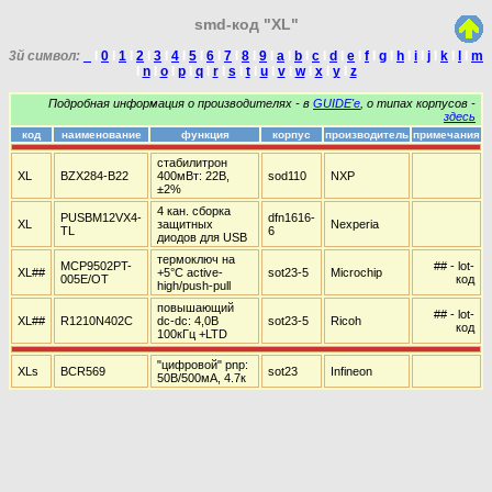
smd-код "XL"
3й символ:
_
I
0
I
1
I
2
I
3
I
4
I
5
I
6
I
7
I
8
I
9
I
a
I
b
I
c
I
d
I
e
I
f
I
g
I
h
I
i
I
j
I
k
I
l
I
m
I
n
I
o
I
p
I
q
I
r
I
s
I
t
I
u
I
v
I
w
I
x
I
y
I
z
Подробная информация о производителях - в
GUIDE'е
, о типах корпусов -
здесь
код
наименование
функция
корпус
производитель
примечания
стабилитрон
XL
BZX284-B22
400мВт: 22В,
sod110
NXP
±2%
4 кан. сборка
PUSBM12VX4-
dfn1616-
XL
защитных
Nexperia
TL
6
диодов для USB
термоключ на
MCP9502PT-
## - lot-
XL##
+5°C active-
sot23-5
Microchip
005E/OT
код
high/push-pull
повышающий
## - lot-
XL##
R1210N402C
dc-dc: 4,0В
sot23-5
Ricoh
код
100кГц +LTD
"цифровой" pnp:
XLs
BCR569
sot23
Infineon
50В/500мА, 4.7к