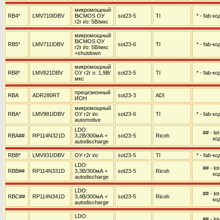
микромощный
RB4*
LMV710IDBV
BiCMOS ОУ
sot23-5
TI
* - fab-ко
r2r i/o: 5В/мкс
микромощный
BiCMOS ОУ
RB5*
LMV711IDBV
sot23-6
TI
* - fab-ко
r2r i/o: 5В/мкс
+shutdown
микромощный
RB8*
LMV821DBV
ОУ r2r o: 1,9В/
sot23-5
TI
* - fab-ко
мкс
прецизионный
RBA
ADR280RT
sot23-3
ADI
ИОН
микромощный
RBA*
LMV981IDBV
ОУ r2r i/o
sot23-6
TI
* - fab-ко
automotive
LDO:
## - lot
RBA##
RP114N321D
3,2В/300мА +
sot23-5
Ricoh
ко
autodischarge
RBB*
LMV931IDBV
ОУ r2r i/o
sot23-5
TI
* - fab-ко
LDO:
## - lot
RBB##
RP114N331D
3,3В/300мА +
sot23-5
Ricoh
ко
autodischarge
LDO:
## - lot
RBC##
RP114N341D
3,4В/300мА +
sot23-5
Ricoh
ко
autodischarge
LDO:
## - lot