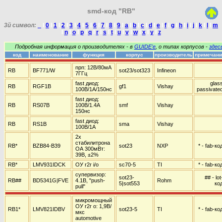
smd-код "RB"
3й символ:
_
I
0
I
1
I
2
I
3
I
4
I
5
I
6
I
7
I
8
I
9
I
a
I
b
I
c
I
d
I
e
I
f
I
g
I
h
I
i
I
j
I
k
I
l
I
m
I
n
I
o
I
p
I
q
I
r
I
s
I
t
I
u
I
v
I
w
I
x
I
y
I
z
Подробная информация о производителях - в
GUIDE'е
, о типах корпусов -
здес
код
наименование
функция
корпус
производитель
примечани
npn: 12В/80мА
RB
BF771/W
sot23/sot323
Infineon
7ГГц
fast диод:
glas
RB
RGF1B
gf1
Vishay
100В/1А/150нс
passivate
fast диод:
RB
RS07B
100В/1.4А
smf
Vishay
150нс
fast диод:
RB
RS1B
sma
Vishay
100В/1А
2x
стабилитрона
RB*
BZB84-B39
sot23
NXP
* - fab-ко
ОА 300мВт:
39В, ±2%
RB*
LMV931IDCK
ОУ r2r i/o
sc70-5
TI
* - fab-ко
супервизор:
sot23-
## - lot
RB##
BD5341G|FVE
4.1В, "push-
Rohm
5|sot553
ко
pull"
микромощный
ОУ r2r o: 1,9В/
RB1*
LMV821IDBV
sot23-5
TI
* - fab-ко
мкс
automotive