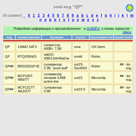
smd-код "QP"
3й символ:
_
I
0
I
1
I
2
I
3
I
4
I
5
I
6
I
7
I
8
I
9
I
a
I
b
I
c
I
d
I
e
I
f
I
g
I
h
I
i
I
j
I
k
I
l
I
m
I
n
I
o
I
p
I
q
I
r
I
s
I
t
I
u
I
v
I
w
I
x
I
y
I
z
Подробная информация о производителях - в
GUIDE'е
, о типах корпусов -
здесь
код
наименование
функция
корпус
производитель
примечания
сапрессор
QP
1SMA7.5AT3
sma
ON Semi
400Вт: 7,5В
nМОП:
QP
RTQ035N03
tsmt6
Rohm
30В/3,5А/40мОм
супервизор:
sot23-
## - lot-
QP##
BD5333G|FVE
Rohm
3.3В, "push-pull"
5|sot553
код
супервизор
MCP100T-
## - lot-
QP##
питания 4,85В
sot23
Microchip
485I/TT
код
active-low
MCP1317T-
супервизор:
## - lot-
QP##
sot23-5
Microchip
46LE/OT
4.6В
код