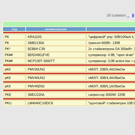
3й символ:
_
I
0
код
наименование
PK
KRA110S
"цифровой" pnp: 50В/100мА 4,
PK
SMBJ130A
трансил 600Вт: 130В
PK*
BZB84-C39
2x стабилитрона ОА 300мВт: 
PK##
BD5249G|FVE
супервизор: 4.9В, "open drain"
PK##
MCP130T-300I/TT
супервизор: 3,0В active-low + p
pK6
PMV30UN2
nМОП: 20В/5,4А/24мОм
pK8
PMV40UN2
nМОП: 30В/4,4А/36мОм
pK9
PMV45EN2
nМОП: 30В/5,1А/35мОм
PKE
SMDJ220A
сапрессор 3000W: 220В
PKU
LM4040C10IDCK
"шунтовой" стабилитрон 10В 0