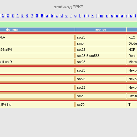
smd-код "PK"
I
1
I
2
I
3
I
4
I
5
I
6
I
7
I
8
I
9
I
a
I
b
I
c
I
d
I
e
I
f
I
g
I
h
I
i
I
j
I
k
I
l
I
m
I
n
I
o
I
p
I
q
I
r
I
s
I
t
функция
корпус
7k/-
sot23
KEC
smb
Diode
39В ±5%
sot23
NXP
sot23-5|sot553
Roh
ull-up R
sot23
Micro
sot23
Nexpe
sot23
Nexpe
sot23
Nexpe
smc
Littel
,5% ind
sc70
TI