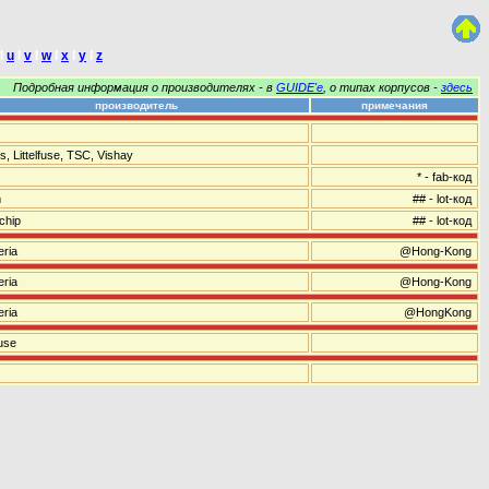
I
u
I
v
I
w
I
x
I
y
I
z
Подробная информация о производителях - в
GUIDE'е
, о типах корпусов -
здесь
производитель
примечания
s, Littelfuse, TSC, Vishay
* - fab-код
m
## - lot-код
chip
## - lot-код
ria
@Hong-Kong
ria
@Hong-Kong
ria
@HongKong
fuse