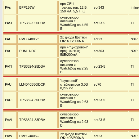
npn СВЧ
PAs
BFP136W
транзистор: 12 В,
sot343
Infin
150 мА, 5,5 ГГц
супервизор
питания с
PASI
TPS3823-50DBV
sot23-5
TI
WatchDog на 4,55
В
2х диода Шоттки
PAt
PMEG4005CT
sot23
NXP
ОК: 40В/500мА
npn + "цифровой"
PAt
PUML1/DG
npn(10k/10k):
sot363
NXP
50В/200мА
супервизор
питания с
PATI
TPS3824-25DBV
sot23-5
TI
WatchDog на 2,25
В
"шунтовой"
PAU
LM4040B30IDCK
стабилитрон 3,0В
sc70
TI
0,2% ind
супервизор
питания с
PAUI
TPS3824-30DBV
sot23-5
TI
WatchDog на 2,63
В
супервизор
питания с
PAVI
TPS3824-33DBV
sot23-5
TI
WatchDog на 2,93
В
2х диода Шоттки
PAW
PMEG4005CT
sot23
NXP
ОК: 40В/500мА