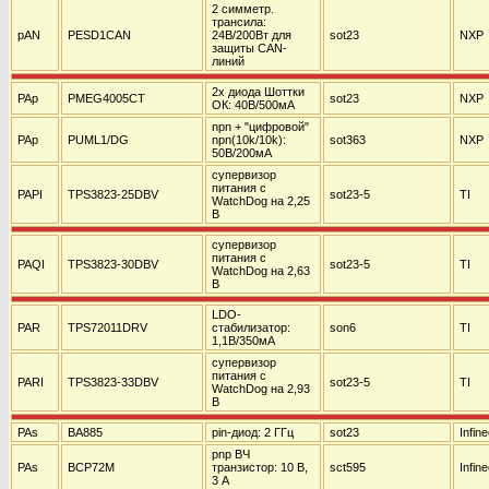
2 симметр.
трансила:
pAN
PESD1CAN
24В/200Вт для
sot23
NXP
защиты CAN-
линий
2х диода Шоттки
PAp
PMEG4005CT
sot23
NXP
ОК: 40В/500мА
npn + "цифровой"
PAp
PUML1/DG
npn(10k/10k):
sot363
NXP
50В/200мА
супервизор
питания с
PAPI
TPS3823-25DBV
sot23-5
TI
WatchDog на 2,25
В
супервизор
питания с
PAQI
TPS3823-30DBV
sot23-5
TI
WatchDog на 2,63
В
LDO-
PAR
TPS72011DRV
стабилизатор:
son6
TI
1,1В/350мА
супервизор
питания с
PARI
TPS3823-33DBV
sot23-5
TI
WatchDog на 2,93
В
PAs
BA885
pin-диод: 2 ГГц
sot23
Infin
pnp ВЧ
PAs
BCP72M
транзистор: 10 В,
sct595
Infin
3 А