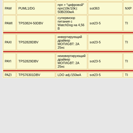
npn + "цифровой"
PAW
PUML1/DG
npn(10k/10k):
sot363
NXP
50В/200мА
супервизор
питания с
PAWI
TPS3824-50DBV
sot23-5
TI
WatchDog на 4,56
В
инвертирующий
драйвер
PAXI
TPS2828DBV
sot23-5
TI
МОП/IGBT: 2А
25нс
неинвертирующий
драйвер
PAYI
TPS2829DBV
sot23-5
TI
МОП/IGBT: 2А
25нс
PAZI
TPS76301DBV
LDO adj./150мА
sot23-5
TI