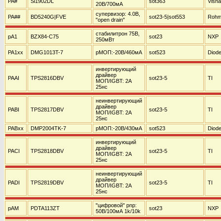
PA#
Si1902DL
sot363
Vish
20В/700мА
супервизор: 4.0В,
PA##
BD5240G|FVE
sot23-5|sot553
Roh
"open drain"
стабилитрон 75В,
pA1
BZX84-C75
sot23
NXP
250мВт
PA1xx
DMG1013T-7
pМОП:-20В/460мА
sot523
Diod
инвертирующий
драйвер
PAAI
TPS2816DBV
sot23-5
TI
МОП/IGBT: 2А
25нс
неинвертирующий
драйвер
PABI
TPS2817DBV
sot23-5
TI
МОП/IGBT: 2А
25нс
PABxx
DMP2004TK-7
pМОП:-20В/430мА
sot523
Diod
инвертирующий
драйвер
PACI
TPS2818DBV
sot23-5
TI
МОП/IGBT: 2А
25нс
неинвертирующий
драйвер
PADI
TPS2819DBV
sot23-5
TI
МОП/IGBT: 2А
25нс
"цифровой" pnp:
pAM
PDTA113ZT
sot23
NXP
50В/100мА 1k/10k