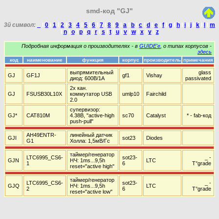
smd-код "GJ"
3й символ:
_
I
0
I
1
I
2
I
3
I
4
I
5
I
6
I
7
I
8
I
9
I
a
I
b
I
c
I
d
I
e
I
f
I
g
I
h
I
i
I
j
I
k
I
l
I
m
I
n
I
o
I
p
I
q
I
r
I
s
I
t
I
u
I
v
I
w
I
x
I
y
I
z
Подробная информация о производителях - в
GUIDE'е
, о типах корпусов -
здесь
код
наименование
функция
корпус
производитель
примечания
выпрямительный
glass
GJ
GF1J
gf1
Vishay
диод: 600В/1А
passivated
2х кан.
GJ
FSUSB30L10X
коммутатор USB
umlp10
Fairchild
2.0
супервизор:
GJ*
CAT810M
4.38В, "active-high
sc70
Catalyst
* - fab-код
push-pull"
AH49ENTR-
линейный датчик
GJI
sot23
Diodes
G1
Холла: 1,5мВ/Гс
таймер/генератор
LTC6995_CS6-
sot23-
_ -
GJN
НЧ: 1ms...9,5h
LTC
1
6
T°grade
reset="active high"
таймер/генератор
LTC6995_CS6-
sot23-
_ -
GJQ
НЧ: 1ms...9,5h
LTC
2
6
T°grade
reset="active low"