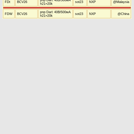
pnp Darl: 40В/500мА
FDt
BCV26
sot23
NXP
@Malaysia
h21=20k
pnp Darl: 40В/500мА
FDW
BCV26
sot23
NXP
@China
h21=20k