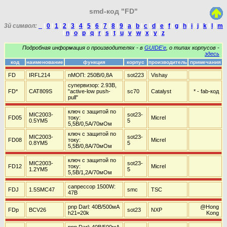
smd-код "FD"
3й символ:
_
I
0
I
1
I
2
I
3
I
4
I
5
I
6
I
7
I
8
I
9
I
a
I
b
I
c
I
d
I
e
I
f
I
g
I
h
I
i
I
j
I
k
I
l
I
m
I
n
I
o
I
p
I
q
I
r
I
s
I
t
I
u
I
v
I
w
I
x
I
y
I
z
Подробная информация о производителях - в
GUIDE'е
, о типах корпусов -
здесь
код
наименование
функция
корпус
производитель
примечания
FD
IRFL214
nМОП: 250В/0,8А
sot223
Vishay
супервизор: 2.93В,
FD*
CAT809S
"active-low push-
sc70
Catalyst
* - fab-код
pull"
ключ с защитой по
MIC2003-
sot23-
FD05
току:
Micrel
0.5YM5
5
5,5В/0,5А/70мОм
ключ с защитой по
MIC2003-
sot23-
FD08
току:
Micrel
0.8YM5
5
5,5В/0,8А/70мОм
ключ с защитой по
MIC2003-
sot23-
FD12
току:
Micrel
1.2YM5
5
5,5В/1,2А/70мОм
сапрессор 1500W:
FDJ
1.5SMC47
smc
TSC
47В
pnp Darl: 40В/500мА
@Hong
FDp
BCV26
sot23
NXP
h21=20k
Kong