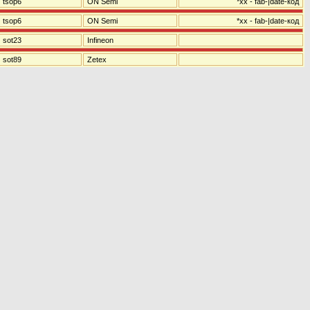
tsop6
ON Semi
*xx - fab-|date-код
tsop6
ON Semi
*xx - fab-|date-код
sot23
Infineon
sot89
Zetex