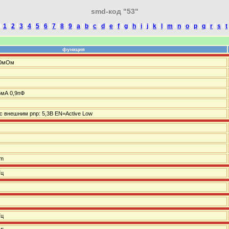
smd-код "53"
I
1
I
2
I
3
I
4
I
5
I
6
I
7
I
8
I
9
I
a
I
b
I
c
I
d
I
e
I
f
I
g
I
h
I
i
I
j
I
k
I
l
I
m
I
n
I
o
I
p
I
q
I
r
I
s
I
t
функция
100мОм
5мА 0,9пФ
 внешним pnp: 5,3В EN=Active Low
mm
Гц
Гц