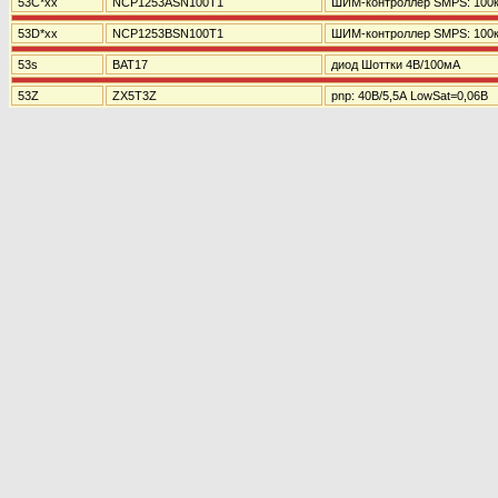
53C*xx
NCP1253ASN100T1
ШИМ-контроллер SMPS: 100
53D*xx
NCP1253BSN100T1
ШИМ-контроллер SMPS: 100
53s
BAT17
диод Шоттки 4В/100мА
53Z
ZX5T3Z
pnp: 40В/5,5А LowSat=0,06В