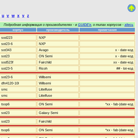
I
u
I
v
I
w
I
x
I
y
I
z
Подробная информация о производителях - в
GUIDE'е
, о типах корпусов -
здесь
корпус
производитель
примечания
sod223
NXP
sot23-6
NXP
sot343
Avago
x - date-код
sot23
ON Semi
x - date-код
sod523f
Fairchild
xx - date-код
sot23-5
Ricoh
## - lot-код
sot23-6
Willsemi
dfn4120-10l
Willsemi
smc
Littelfuse
smc
Littelfuse
tsop6
ON Semi
*xx - fab-|date-код
sot23
Galaxy Semi
sot23
Fairchild
tsop6
ON Semi
*xx - fab-|date-код