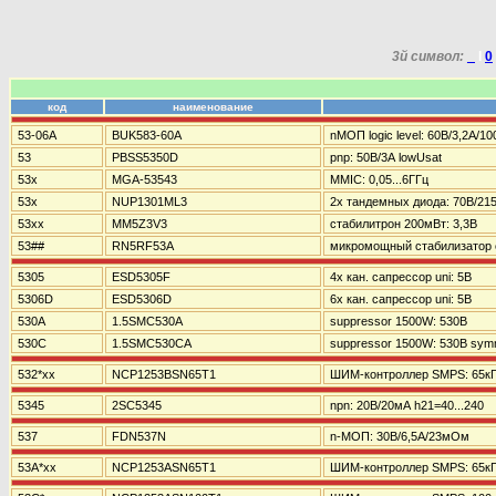
3й символ:
_
I
0
код
наименование
53-06A
BUK583-60A
nМОП logic level: 60В/3,2А/
53
PBSS5350D
pnp: 50В/3А lowUsat
53x
MGA-53543
MMIC: 0,05...6ГГц
53x
NUP1301ML3
2х тандемных диода: 70В/21
53xx
MM5Z3V3
стабилитрон 200мВт: 3,3В
53##
RN5RF53A
микромощный стабилизатор с
5305
ESD5305F
4х кан. сапрессор uni: 5В
5306D
ESD5306D
6х кан. сапрессор uni: 5В
530A
1.5SMC530A
suppressor 1500W: 530В
530C
1.5SMC530CA
suppressor 1500W: 530В sy
532*xx
NCP1253BSN65T1
ШИМ-контроллер SMPS: 65к
5345
2SC5345
npn: 20В/20мА h21=40...240
537
FDN537N
n-МОП: 30В/6,5А/23мОм
53A*xx
NCP1253ASN65T1
ШИМ-контроллер SMPS: 65к