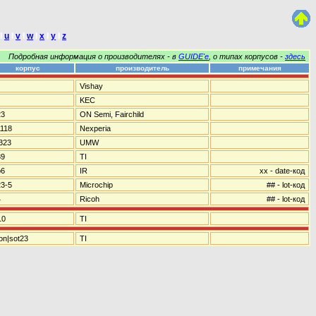
I
u
I
v
I
w
I
x
I
y
I
z
Подробная информация о производителях - в
GUIDE'е
, о типах корпусов -
здесь
корпус
производитель
примечания
Vishay
KEC
23
ON Semi, Fairchild
1118
Nexperia
323
UMW
89
TI
p6
IR
xx - date-код
23-5
Microchip
## - lot-код
4
Ricoh
## - lot-код
10
TI
on|sot23
TI