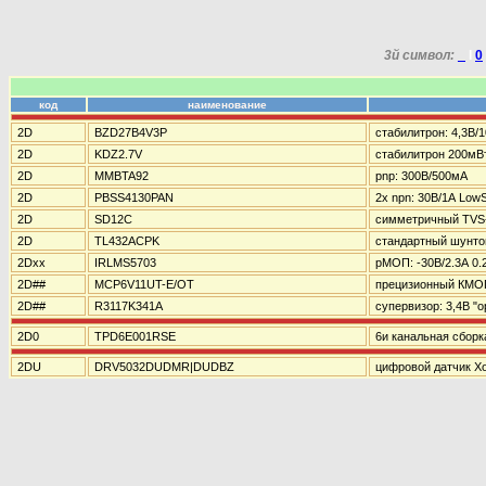
3й символ:
_
I
0
код
наименование
2D
BZD27B4V3P
стабилитрон: 4,3В/
2D
KDZ2.7V
стабилитрон 200мВт
2D
MMBTA92
pnp: 300В/500мА
2D
PBSS4130PAN
2x npn: 30В/1А Low
2D
SD12C
симметричный TVS-
2D
TL432ACPK
стандартный шунто
2Dxx
IRLMS5703
pМОП: -30В/2.3А 0.
2D##
MCP6V11UT-E/OT
прецизионный КМО
2D##
R3117K341A
супервизор: 3,4В "o
2D0
TPD6E001RSE
6и канальная сбор
2DU
DRV5032DUDMR|DUDBZ
цифровой датчик Хо