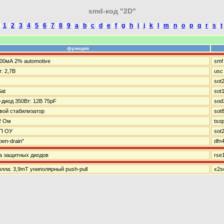
smd-код "2D"
I
1
I
2
I
3
I
4
I
5
I
6
I
7
I
8
I
9
I
a
I
b
I
c
I
d
I
e
I
f
I
g
I
h
I
i
I
j
I
k
I
l
I
m
I
n
I
o
I
p
I
q
I
r
I
s
I
t
функция
100мА 2% automotive
smf
: 2,7В
usc
sot
Sat
sot
диод 350Вт: 12В 75pF
sod
вой стабилизатор
sot
2 Ом
tso
П ОУ
sot
pen-drain"
dfn
ка защитных диодов
rse
лла: 3,9mT униполярный push-pull
x2s