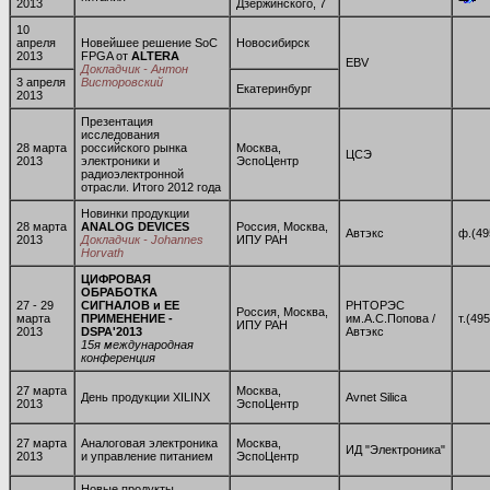
2013
Дзержинского, 7
10
апреля
Новейшее решение SoC
Новосибирск
2013
FPGA от
ALTERA
EBV
Докладчик - Антон
3 апреля
Висторовский
Екатеринбург
2013
Презентация
исследования
28 марта
российского рынка
Москва,
ЦСЭ
2013
электроники и
ЭспоЦентр
радиоэлектронной
отрасли. Итого 2012 года
Новинки продукции
28 марта
ANALOG DEVICES
Россия, Москва,
Автэкс
ф.(49
2013
Докладчик - Johannes
ИПУ РАН
Horvath
ЦИФРОВАЯ
ОБРАБОТКА
27 - 29
СИГНАЛОВ и ЕЕ
РНТОРЭС
Россия, Москва,
марта
ПРИМЕНЕНИЕ -
им.А.С.Попова /
т.(49
ИПУ РАН
2013
DSPA'2013
Автэкс
15я международная
конференция
27 марта
Москва,
День продукции XILINX
Avnet Silica
2013
ЭспоЦентр
27 марта
Аналоговая электроника
Москва,
ИД "Электроника"
2013
и управление питанием
ЭспоЦентр
Новые продукты