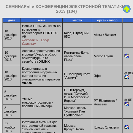
СЕМИНАРЫ и КОНФЕРЕНЦИИ ЭЛЕКТРОННОЙ ТЕМАТИКИ -
2013 {104}
дата
тема
место
организатор
ко
Новые ПЛИС
ALTERA
со
встроенным
10
процессором CORTEX-
Киев, Отрадный,
декабря
Altera / Виаком
A9
95С
2013
Докладчик - Езеф
Стискал
Аспекты проектирования
10
Ростов-на-Дону,
в среде Vivado и обзор
декабря
отель "Don-
Макро Групп
архитектуры 7-го
2013
Plaza"
семейства
XILINX
Компоненты для
10
построения модульных
ф.(83
Н.Новгород, гост.
декабря
систем питания
Эфо
"Азимут"
2013
электронной аппаратуры
VICOR
С.-Петербург,
5
отель "Холидей
декабря
Инн Московские
2013
Умные
ф.(81
Ворота"
PT Electronics /
микроконтроллеры -
Renesas
правильный выбор>
3
Москва, отель
декабря
"Холидей Инн
2013
Сущевский"
Источники питания для
27
светодиодной техники.
Москва,
ноября
Конкур Электрик
Экономические и
КрокусЭкспо
2013
технические вопросы