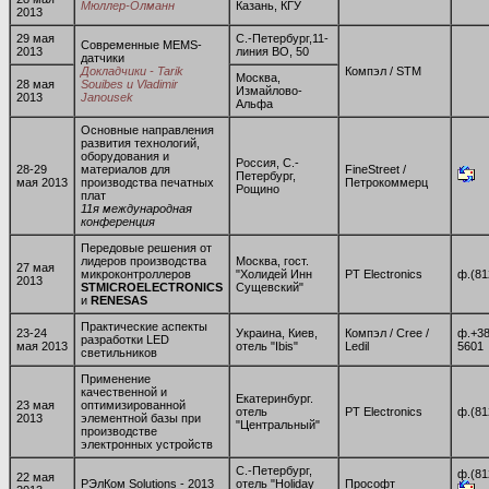
Мюллер-Олманн
Казань, КГУ
2013
29 мая
С.-Петербург,11-
Современные MEMS-
2013
линия ВО, 50
датчики
Докладчики - Tarik
Компэл / STM
Москва,
28 мая
Souibes и Vladimir
Измайлово-
2013
Janousek
Альфа
Основные направления
развития технологий,
оборудования и
Россия, С.-
28-29
материалов для
FineStreet /
Петербург,
мая 2013
производства печатных
Петрокоммерц
Рощино
плат
11я международная
конференция
Передовые решения от
лидеров производства
Москва, гост.
27 мая
микроконтроллеров
"Холидей Инн
PT Electronics
ф.(81
2013
STMICROELECTRONICS
Сущевский"
и
RENESAS
Практические аспекты
23-24
Украина, Киев,
Компэл / Cree /
ф.+38
разработки LED
мая 2013
отель "Ibis"
Ledil
5601
светильников
Применение
качественной и
Екатеринбург.
23 мая
оптимизированной
отель
PT Electronics
ф.(81
2013
элементной базы при
"Центральный"
производстве
электронных устройств
С.-Петербург,
ф.(81
22 мая
РЭлКом Solutions - 2013
отель "Holiday
Прософт