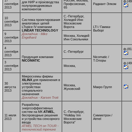
17
Россия, Москва,
ф.(49
для НИР и производства
сентября
Профсоюзная,
Радиант-Элком
полупроводниковых
2013
65
компонентов
С.-Петербург,
10
Система проектирования
Холидей Инн
сентября
аналоговых цепей
Московские
2013
LTspice IV компании
Ворота
LTI / Гамма-
LINEAR TECHNOLOGY
Выборг
9
Докладчик - Mike
Москва, Холидей
сентября
Engelhard
Инн Сокольники
2013
4
ф.(81
сентября
С.-Петербург
2013
Продукция компании
Nicomatic /
NICOMATIC
Т.Опоры
3
ф.(49
сентября
Москва,
2013
Микросхемы фирмы
XILINX
для применения в
30
электронных
Москва,
августа
устройствах
Макро Групп
Жуковский
2013
специального
назначения
Докладчик - Karsen Trott
Разработка
энергоэффективных
систем на МК
ATMEL
,
С.-Петербург,
11 июля
беспроводные решения
"Holiday Inn
Симметрон /
2013
и устройства сенсорного
Московские
Atmel
ввода
Ворота"
ATMEL TECH on TOUR -
технический тренинг