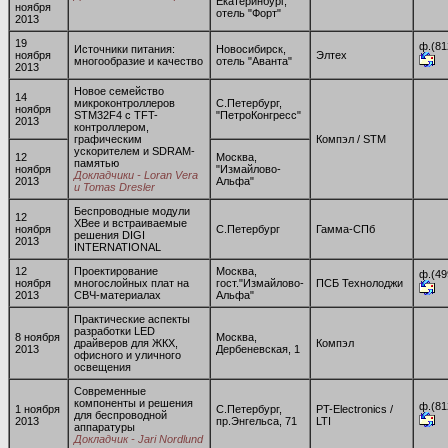
Екатеринбург,
ноября
отель "Форт"
2013
19
ф.(81
Источники питания:
Новосибирск,
ноября
Элтех
многообразие и качество
отель "Аванта"
2013
Новое семейство
14
микроконтроллеров
С.Петербург,
ноября
STM32F4 с TFT-
"ПетроКонгресс"
2013
контроллером,
графическим
Компэл / STM
ускорителем и SDRAM-
12
Москва,
памятью
ноября
"Измайлово-
Докладчики - Loran Vera
2013
Альфа"
и Tomas Dresler
Беспроводные модули
12
XBee и встраиваемые
ноября
С.Петербург
Гамма-СПб
решения DIGI
2013
INTERNATIONAL
12
Проектирование
Москва,
ф.(49
ноября
многослойных плат на
гост."Измайлово-
ПСБ Технолоджи
2013
СВЧ-материалах
Альфа"
Практические аспекты
разработки LED
8 ноября
Москва,
драйверов для ЖКХ,
Компэл
2013
Дербеневская, 1
офисного и уличного
освещения
Современные
компоненты и решения
ф.(81
1 ноября
С.Петербург,
PT-Electronics /
для беспроводной
2013
пр.Энгельса, 71
LTI
аппаратуры
Докладчик - Jari Nordlund