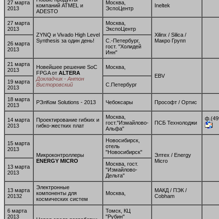
27 марта
Москва,
компаний ATMEL и
Ineltek
2013
ЭспоЦентр
ADESTO
27 марта
Москва,
2013
ЭкспоЦентр
ZYNQ и Vivado High Level
Xilinx / Silica /
Synthesis за один день!
С.-Петербург,
Макро Групп
26 марта
гост. "Холидей
2013
Инн"
21 марта
Новейшее решение SoC
Москва,
2013
FPGA от
ALTERA
EBV
Докладчик - Антон
19 марта
Висторовский
С.Петербург
2013
18 марта
РЭлКом Solutions - 2013
Чебоксары
Прософт / Ортис
2013
Москва,
ф.(49
14 марта
Проектирование гибких и
гост."Измайлово-
ПСБ Технолоджи
2013
гибко-жестких плат
Альфа"
Новосибирск,
15 марта
отель
2013
"Новосибирск"
Микроконтроллеры
Элтех / Energy
ENERGY MICRO
Micro
Москва, гост.
13 марта
"Измайлово-
2013
Дельта"
Электронные
13 марта
МАКД / ПЭК /
компоненты для
Москва,
20132
Cobham
космических систем
6 марта
Томск, КЦ
2013
"Рубин"