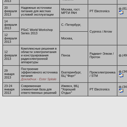
2013
20
Надежные источники
ф.(81
Москва, гост.
февраля
питания для жестких
PT Electronics
МРТИ РАН
2013
условий эксплуатации
14
февраля
С.-Петербург,
2013
PSoC World Workshop
Cypress / Arrow
Series 2013
12
февраля
Москва,
2013
Комплексные решения в
12
области электропитания
Радиант-Элком /
февраля
и конструирования
Пенза
ф.(49
Протон
2013
радиоэлектронной
аппаратуры
Построение
29
ф.(34
эффективного источника
Екатеринбург,
Промэлектроника
января
питания
БЦ "Форт"
/ STM
2013
Докладчик - Ester Spitale
23-24
Современная
Ижевск, МЦ
ф.(34
января
элементная база для
"Хороший
PT Electronics
2013
ответственных решений
Отдых"