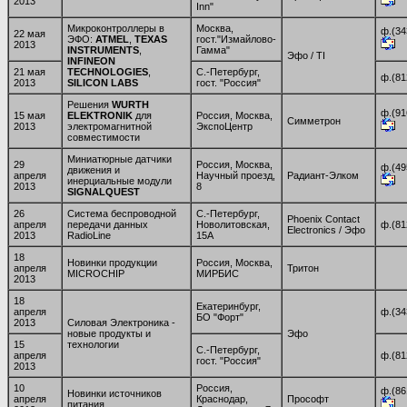
2013
Inn"
Микроконтроллеры в
Москва,
ф.(34
22 мая
ЭФО:
ATMEL
,
TEXAS
гост."Измайлово-
2013
INSTRUMENTS
,
Гамма"
Эфо / TI
INFINEON
21 мая
TECHNOLOGIES
,
С.-Петербург,
ф.(81
2013
SILICON LABS
гост. "Россия"
Решения
WURTH
ф.(91
15 мая
ELEKTRONIK
для
Россия, Москва,
Симметрон
2013
электромагнитной
ЭкспоЦентр
совместимости
Миниатюрные датчики
29
Россия, Москва,
ф.(49
движения и
апреля
Научный проезд,
Радиант-Элком
инерциальные модули
2013
8
SIGNALQUEST
26
Система беспроводной
С.-Петербург,
Phoenix Contact
апреля
передачи данных
Новолитовская,
ф.(81
Electronics / Эфо
2013
RadioLine
15А
18
Новинки продукции
Россия, Москва,
апреля
Тритон
MICROCHIP
МИРБИС
2013
18
Екатеринбург,
апреля
ф.(34
БО "Форт"
2013
Силовая Электроника -
новые продукты и
Эфо
15
технологии
С.-Петербург,
апреля
ф.(81
гост. "Россия"
2013
10
Россия,
ф.(86
Новинки источников
апреля
Краснодар,
Прософт
питания