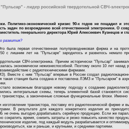
"Пульсар" - лидер российской твердотельной СВЧ-электр
ки. Политико-экономический кризис 90-х годов не пощадил и эт
асть задач по возрождению всей отечественной электроники. О сов
заместитель генерального директора Юрий Алексеевич Кузнецов и 
го развития?
Это была первая отечественная полупроводниковая фирма и на прот
а 50 с лишним лет на "Пульсаре" зародилось и развилось немало пр
дотельная СВЧ-электроника. Причем исторически "Пульсар" занималс
азалась экономически нежизнеспособной. Поэтому около 10 лет назад
е взаимодействие с радиотехническими фирмами.
З). Вместе с ним "Пульсар" впервые в России создал радиолокацион
ая такая станция была создана и поставлена ЛЭМЗ и "Пульсаром" в аэ
ики.
ало возможным благодаря новому подходу к созданию радиоэлектрон
явились интегральные схемы, теперь элементной базой становятся с
е транзисторы, а законченные сложные функциональные блоки. Именно о
зготовление транзистора, поставку его радиотехнической фирме и выпу
рами. В результате для каждого конкретного изделия их приходит
ЭБ не очень выгодно дорабатывать серийную продукцию. Если же паралл
о сократить время, снизить затраты и резко повысить качество проду
техническое изделие, под каждый модуль разрабатывается и оптимизиру
роизводиться, как и раньше, и крупными, и средними партиями.