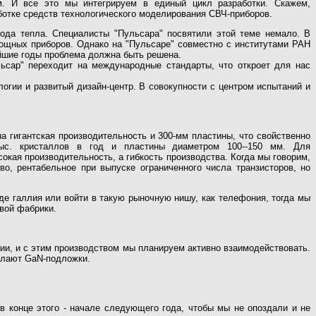
. И все это мы интегрируем в единый цикл разработки. Скажем,
ботке средств технологического моделирования СВЧ-приборов.
вода тепла. Специалисты "Пульсара" посвятили этой теме немало. В
мощных приборов. Однако на "Пульсаре" совместно с институтами РАН
айшие годы проблема должна быть решена.
сар" переходит на международные стандарты, что откроет для нас
гии и развитый дизайн-центр. В совокупности с центром испытаний и
 гигантская производительность и 300-мм пластины, что свойственно
ыс. кристаллов в год и пластины диаметром 100--150 мм. Для
кая производительность, а гибкость производства. Когда мы говорим,
о, рентабельное при выпуске ограниченного числа транзисторов, но
е галлия или войти в такую рыночную нишу, как телефония, тогда мы
вой фабрики.
и, и с этим производством мы планируем активно взаимодействовать.
делают GaN-подложки.
в конце этого - начале следующего года, чтобы мы не опоздали и не