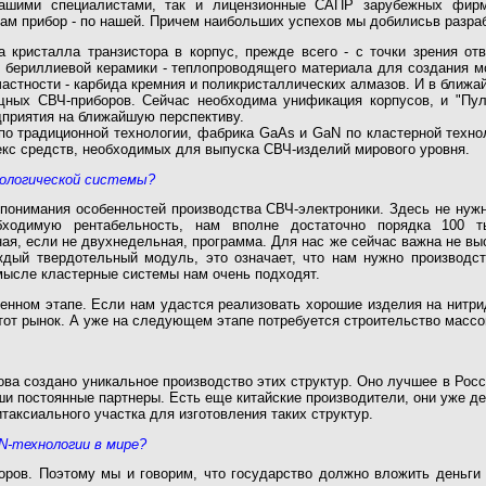
нашими специалистами, так и лицензионные САПР зарубежных фирм
сам прибор - по нашей. Причем наибольших успехов мы добилисьв разра
кристалла транзистора в корпус, прежде всего - с точки зрения от
м бериллиевой керамики - теплопроводящего материала для создания 
астности - карбида кремния и поликристаллических алмазов. И в ближ
ых СВЧ-приборов. Сейчас необходима унификация корпусов, и "Пуль
дприятия на ближайшую перспективу.
о традиционной технологии, фабрика GaAs и GaN по кластерной техноло
екс средств, необходимых для выпуска СВЧ-изделий мирового уровня.
нологической системы?
понимания особенностей производства СВЧ-электроники. Здесь не нужна
бходимую рентабельность, нам вполне достаточно порядка 100 т
я, если не двухнедельная, программа. Для нас же сейчас важна не высо
дый твердотельный модуль, это означает, что нам нужно производств
смысле кластерные системы нам очень подходят.
нном этапе. Если нам удастся реализовать хорошие изделия на нитрид
тот рынок. А уже на следующем этапе потребуется строительство массо
 создано уникальное производство этих структур. Оно лучшее в Росси
аши постоянные партнеры. Есть еще китайские производители, они уже 
аксиального участка для изготовления таких структур.
N-технологии в мире?
ров. Поэтому мы и говорим, что государство должно вложить деньги 