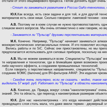
отстали от этого общемирового процесса. Потом догонять будет очень
- Стоит ли заниматься развитием в России GaAs-технологии,
Ю.К.
Как всегда, есть свои задачи и для той, и для другой техн
материалов есть свои ниши. Сколько говорили: ламповой технике - кон
А.В.
Поэтому ни в коем случае не нужно противопоставлять одно
слишком много вопросов. Мы очень оптимистично о нем говорим, но ве
- Занимается ли "Пульсар" другими перспективными материал
М.К.
Конечно. Например, "Пульсар" начинает заниматься алмаз
монокристаллических эпитаксиальных пленок. И это позволяет исслед
Велись работы и по SiC. Сейчас они приостановлены, но мы прилаг
предполагается использовать для силовых приборов, поскольку на них
А.В.
Мы не можем заниматься всем. Специалисты "Пульсара" вн
те направления и технологии, где в ближайшее время возможен прои
либо научного эффекта, а созданием промышленных технологий.
Если говорить о перспективных направлениях, специалисты "Пульса
созданию МЭМС (балочек) для ВЧ-фильтров АФАР. Эти изделия чрезв
- Сегодня очень популярно, если не сказать - модно, такое 
выделить 57 млрд. руб. Работает ли "Пульсар" в области наноэлект
А.В.
Конечно, да. Правда, вокруг слова "наноэлектроника" очен
знаний. Это та область, где переход к нанометровым размерам объект
Ю.К.
Для нас наноэлектроника - это когда начинают действо
проводящего слоя столь мала, что даже ввели термин - двумерный эл