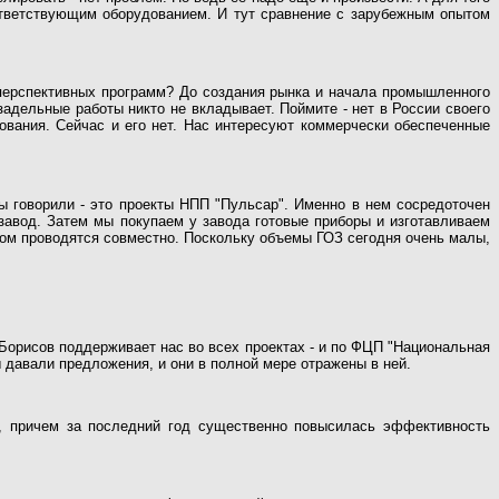
оответствующим оборудованием. И тут сравнение с зарубежным опытом
перспективных программ? До создания рынка и начала промышленного
адельные работы никто не вкладывает. Поймите - нет в России своего
вания. Сейчас и его нет. Нас интересуют коммерчески обеспеченные
ы говорили - это проекты НПП "Пульсар". Именно в нем сосредоточен
завод. Затем мы покупаем у завода готовые приборы и изготавливаем
ом проводятся совместно. Поскольку объемы ГОЗ сегодня очень малы,
орисов поддерживает нас во всех проектах - и по ФЦП "Национальная
ы давали предложения, и они в полной мере отражены в ней.
е, причем за последний год существенно повысилась эффективность