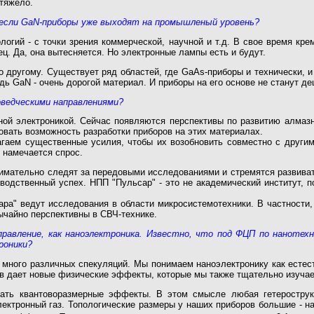
 тяжело.
 если GaN-приборы уже выходят на промышленый уровень?
ологий - с точки зрения коммерческой, научной и т.д. В свое время кр
ец. Да, она вытесняется. Но электронные лампы есть и будут.
 другому. Существует ряд областей, где GaAs-приборы и технически, и
дь GaN - очень дорогой материал. И приборы на его основе не станут 
оведческими направлениями?
ной электроникой. Сейчас появляются перспективы по развитию алмазн
овать возможность разработки приборов на этих материалах.
аем существенные усилия, чтобы их возобновить совместно с другим
 намечается спрос.
имательно следят за передовыми исследованиями и стремятся развива
зводственный успех. НПП "Пульсар" - это не академический институт, 
ра" ведут исследования в области микросистемотехники. В частности,
ычайно перспективны в СВЧ-технике.
направление, как наноэлектроника. Известно, что под ФЦП по нанот
роники?
ь много различных спекуляций. Мы понимаем наноэлектронику как естес
ов дает новые физические эффекты, которые мы также тщательно изучае
вать квантоворазмерные эффекты. В этом смысле любая гетерострук
ектронный газ. Топологические размеры у наших приборов большие - нап