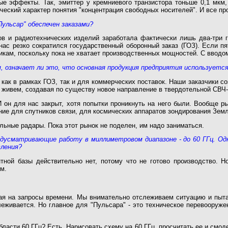
ные эффекты. Так, эмиттер у кремниевого транзистора тоньше 0,1 мкм
ский характер понятия "концентрация свободных носителей". И все пр
Пульсар" обеспечен заказами?
в и радиотехнических изделий заработала фактически лишь два-три г
нас резко сократился государственный оборонный заказ (ГОЗ). Если п
кам, поскольку пока не хватает производственных мощностей. С вводом
, означает ли это, что основная продукция предприятия используетс
 как в рамках ГОЗ, так и для коммерческих поставок. Наши заказчики 
и живем, создавая по существу новое направление в твердотельной СВЧ
 он для нас закрыт, хотя попытки проникнуть на него были. Вообще р
ие для спутников связи, для космических аппаратов зондирования Земли
льные радары. Пока этот рынок не поделен, им надо заниматься.
дусматривающие работу в миллиметровом диапазоне - до 60 ГГц. Одн
вления?
тной базы действительно нет, потому что не готово производство. 
мкм.
щая на запросы времени. Мы внимательно отслеживаем ситуацию и пыт
слеживается. Но главное для "Пульсара" - это техническое перевооруж
ласти 60 ГГц? Есть. Нарисовать схему на 60 ГГц, просчитать ее и смоде