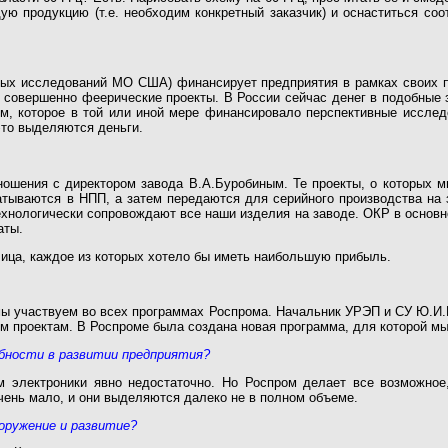
щую продукцию (т.е. необходим конкретный заказчик) и оснаститься с
вных исследований МО США) финансирует предприятия в рамках своих 
совершенно феерические проекты. В России сейчас денег в подобные з
 которое в той или иной мере финансировало перспективные исследо
это выделяются деньги.
ошения с директором завода В.А.Буробиным. Те проекты, о которых м
атываются в НПП, а затем передаются для серийного производства на 
хнологически сопровождают все наши изделия на заводе. ОКР в основн
аты.
лица, каждое из которых хотело бы иметь наибольшую прибыль.
ы участвуем во всех программах Роспрома. Начальник УРЭП и СУ Ю.И.Б
ым проектам. В Роспроме была создана новая программа, для которой м
бности в развитии предприятия?
м электроники явно недостаточно. Но Роспром делает все возможно
чень мало, и они выделяются далеко не в полном объеме.
оружение и развитие?