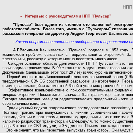
НПП 
Интервью с руководителями НПП "Пульсар"
"Пульсар" был одним из столпов отечественной электрони
работоспособность. Более того, именно с "Пульсаром" связана ч
рассказали генеральный директор Андрей Георгиевич Васильев, 
- Каково современное состояние предприятия и перспективы е
А.Г.Васильев
Как известно, "Пульсар" родился в 1953 году. 
комплексом проблем, связанных с твердотельной электроникой. З
электроники, рассказу о которых можно посвятить много часов.
Сегодня основная область деятельности НПП "Пульсар" - это твер
производило транзисторы. В 90-е годы эта модель существования ок
Докучаевым (занимавшим этот пост 29 лет) взяло курс на интенсивно
Первой из них стал Лианозовский электромеханический завод (ЛЭМ
твердотельной СВЧ ЭБ собственной разработки и изготовления. Перв
фирмы, занимающейся элементной базой в условиях рыночной эконом
Эффективное взаимодействие с приборостроительными фирмами ст
микроэлектроники. Посмотрите - сначала был транзистор, затем по
Сегодня элементная база для радиотехнических предприятий - уже н
свои конечные изделия.
Традиционный подход подразумевает последовательно разработку и и
Поэтому транзисторы выпускались с некими усредненными парамет
взаимодействии с партнерами, поскольку предприятию-изготовителю 
например разработку транзистора и СВЧ-модуля, то можно существенн
разрабатывает и СВЧ-модули, и ЭБ для них. Причем под каждое радио
Это не значит, что мы перестаем выпускать транзисторы. Они будут п