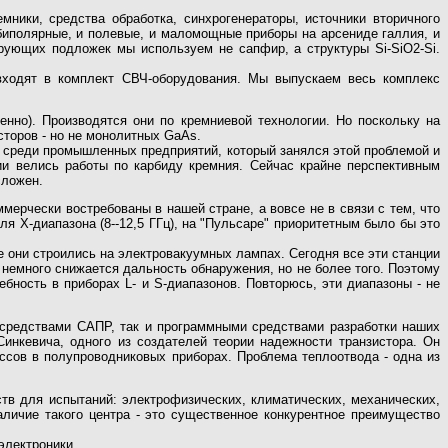
мники, средства обработка, синхрогенераторы, источники вторичного
биполярные, и полевые, и маломощные приборы на арсениде галлия, и
лирующих подложек мы используем не сапфир, а структуры Si-SiO
2
-Si.
входят в комплект СВЧ-оборудования. Мы выпускаем весь комплекс
енно). Производятся они по кремниевой технологии. Но поскольку на
торов - но не монолитных GaAs.
 среди промышленных предприятий, который занялся этой проблемой и
ии велись работы по карбиду кремния. Сейчас крайне перспективным
сложен.
мерчески востребованы в нашей стране, а вовсе не в связи с тем, что
я Х-диапазона (8--12,5 ГГц), на "Пульсаре" приоритетным было бы это
 они строились на электровакуумных лампах. Сегодня все эти станции
 немного снижается дальность обнаружения, но не более того. Поэтому
ность в приборах L- и S-диапазонов. Повторюсь, эти диапазоны - не
средствами САПР, так и программными средствами разработки наших
инкевича, одного из создателей теории надежности транзистора. Он
сов в полупроводниковых приборах. Проблема теплоотвода - одна из
в для испытаний: электрофизических, климатических, механических,
аличие такого центра - это существенное конкурентное преимущество
электроники.