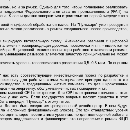
икам, но и за рубеж. Однако для того, чтобы полноценно реализовать
ри поддержке Федерального агентства по промышленности (ФАП) на
она. К осени должно завершиться строительство первой очереди этого
овой и цифровой обработки сигналов. На "Пульсаре" уже проводятся
логию можно реализовать в рамках создаваемого нового производства,
й гибридную интегральную схему. Физические различия с цифровой
 элемент - токопроводящая дорожка, проволочка и т.п. - являются не
рибора. В цифровой технике транзисторы работают в ключевом режиме,
тое уменьшение размеров элементов зачастую принципиально не может
ивать уровень топологического разрешения 0,5--0,3 мкм. По оценкам
 нас есть соответствующий инвестиционный проект по разработке и
 поскольку для работы с этими материалами пригодно одно и то же
оизводство в традиционных чистых комнатах, то для широкозонных
ов - на энергетику, обслуживание чистых помещений и т.п.
нем мировой СВЧ электроники. Для СВЧ электроники стоимость таких
 они у нас есть. Если государство вовремя вложит средства в этот
быть впереди. "Пульсар" к этому готов.
ия. Должен быть создан четырехуровневый дизайн-центр. В нем будут
алла и сложных функциональных блоков). Это три стандартных уровня
 сегодня владеет всеми этими уровнями, но для полноценной работы в
Роспром поддерживает и финансирует это направление в рамках ФЦП