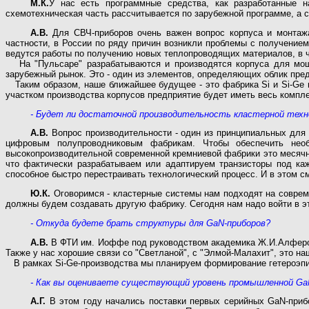
М.К.
У нас есть программные средства, как разработанные 
схемотехническая часть рассчитывается по зарубежной программе, а 
А.В.
Для СВЧ-приборов очень важен вопрос корпуса и монтажа 
частности, в России по ряду причин возникли проблемы с получение
ведутся работы по получению новых теплопроводящих материалов, в ч
На "Пульсаре" разрабатываются и производятся корпуса для мощн
зарубежный рынок. Это - один из элементов, определяющих облик пре
Таким образом, наше ближайшее будущее - это фабрика Si и Si-Ge п
участком производства корпусов предприятие будет иметь весь компл
- Будет ли достаточной производительность кластерной тех
А.В.
Вопрос производительности - один из принципиальных для 
цифровым полупроводниковым фабрикам. Чтобы обеспечить нео
высокопроизводительной современной кремниевой фабрики это месячна
что фактически разрабатываем или адаптируем транзисторы под каж
способное быстро перестраивать технологический процесс. И в этом 
Ю.К.
Оговоримся - кластерные системы нам подходят на совреме
должны будем создавать другую фабрику. Сегодня нам надо войти в э
- Откуда будете брать структуры для GaN-приборов?
А.В.
В ФТИ им. Иоффе под руководством академика Ж.И.Алферова
Также у нас хорошие связи со "Светланой", с "Элмой-Малахит", это н
В рамках Si-Ge-производства мы планируем формирование гетероэпит
- Как вы оцениваете существующий уровень промышленной Ga
А.Г.
В этом году начались поставки первых серийных GaN-прибо