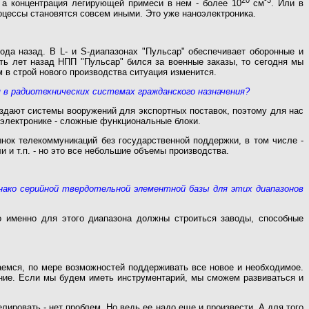
, а концентрация легирующей примеси в нем - более 10
см
. Или в
оцессы становятся совсем иными. Это уже наноэлектроника.
ода назад. В L- и S-диапазонах "Пульсар" обеспечивает оборонные и
ять лет назад НПП "Пульсар" бился за военные заказы, то сегодня мы
 в строй нового производства ситуация изменится.
я в радиотехнических системах гражданского назначения?
создают системы вооружений для экспортных поставок, поэтому для нас
-электронике - сложные функциональные блоки.
ынок телекоммуникаций без государственной поддержки, в том числе -
 и т.п. - но это все небольшие объемы производства.
ако серийной твердотельной элементной базы для этих диапазонов
Но именно для этого диапазона должны строиться заводы, способные
аемся, по мере возможностей поддерживать все новое и необходимое.
ение. Если мы будем иметь инструментарий, мы сможем развиваться и
лировать - нет проблем. Но ведь ее надо еще и произвести. А для того