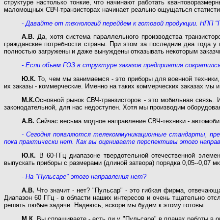
структуре настолько тонкие, что начинают работать квантоворазмер
маломощных СВЧ-транзисторах начинает реально ощущаться статистиче
- Давайте от технологий перейдем к готовой продукции. НПП "
А.В.
Да, хотя система параллельного производства транзисторо
гражданские потребности страны. При этом за последние два года у 
полностью загружены и даже вынуждены отказывать некоторым заказчи
- Если объем ГОЗ в структуре заказов предприятия сократился
Ю.К.
То, чем мы занимаемся - это приборы для военной техники,
их заказы - коммерческие. Именно на таких коммерческих заказах мы 
М.К.
Основной рынок СВЧ-транзисторов - это мобильная связь. И
законодательной, для нас недоступен. Хотя мы производим оборудован
А.В.
Сейчас весьма модное направление СВЧ-техники - автомоби
- Сегодня появляются телекоммуникационные стандарты, пре
пока практически нет. Как вы оцениваете перспективы этого напра
Ю.К.
В 60-ГГц диапазоне твердотельной отечественной элемен
выпускать приборы с размерами (длиной затвора) порядка 0,05--0,07 
- На "Пульсаре" этого направления нет?
А.В.
Что значит - нет? "Пульсар" - это гибкая фирма, отвечаю
Диапазон 60 ГГц - в области наших интересов и очень тщательно от
решать любые задачи. Надеюсь, вскоре мы будем к этому готовы.
М.К.
Вы спрашиваете - есть ли у "Пульсара" в планах работы в об