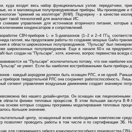
и, куда входит весь набор функциональных узлов: передатчики, прие
щные, но и маломощные полупроводниковые приборы. Мы производим и 
хнологии "кремний на изоляторе" (КНИ). Подчеркну - в качестве изо
адает такой технологией для аналоговых ИС.
 схемами управления для источников вторичного питания, которые 
 исключением конденсаторов и сопротивлений.
работке СВЧ-приборов L- и S-диапазонов (1--2 и 2--4 ГГц, соответств
енида галлия, мы продолжаем работы по созданию мощных GaAs-транзис
ия в области широкозонных полупроводников. "Пульсар" был пионером
ове широкозонных полупроводников. Еще в начале 60-х на предприят
aN был создан на "Пульсаре", хотя, конечно, вопрос первенства всегда 
развиваются на "Пульсаре" исключительно потому, что они наиболее ком
 "Пульсар" не умеет. Если бы наиболее востребованными были приборы дл
онов - каждый аэродром должен быть оснащен РЛС, и не одной. Раньше
ины приборов твердотельной РЛС она сохраняет работоспособность. Лишь
ный сегмент управления воздушным движением создает значимую потреб
возможна без нашего дизайн-центра. Он оснащен как лицензионными 
в области физики тепловых процессов. В этом большая заслуга В.Ф.С
 на основе которых созданы программы моделирования тепловых процес
валось большое значение.
спытательный центр, оснащенный всем необходимым комплексом средст
ентр позволяет проводить работы в том числе и по сертификации ЭБ. Н
ие для современного гибкого конкурентоспособного производства СВЧ-