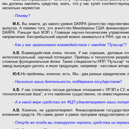
мы должны накопить средства, знать, что у нас купят соответствую
несколько неуместно.
- Почему?
М.К.
Вы знаете, до какого уровня DARPA (агентство перспекти
выпуска. А помимо того, это агентство Минобороны США финансирует 
DARPA. Раньше был МЭП с Главным научно-техническим управлением,
направления. Бесприбыльной наукой можно заниматься в РАН, где на 
- Как у вас организовано взаимодействие с заводом "Пульсар"?
А.В.
Взаимодействие очень тесное. У нас хорошие, деловые отн
интеллектуальный, научный потенциал. Приборы и технологии разраб
сложные функциональные блоки. Также специалисты НПП "Пульсар" те
завод вынужден делать и иную продукцию, например - кассовые аппар
Ю.К.
Но проблемы, конечно, есть. Мы - два разных юридических 
- Насколько ваша деятельность поддержана государством?
А.В.
У нас сложились тесные деловые отношения с УРЭП и СУ, м
технологическая база", и что наиболее существенно, по инвестиционн
- А в какой мере средства от ФЦП удовлетворяют ваши потре
А.В.
Конечно, не удовлетворяют. Финансирование государство
вложения средств. Но самих денег в рамах программ предусмотрено о
- Откуда же тогда вы планируете черпать средства на перево