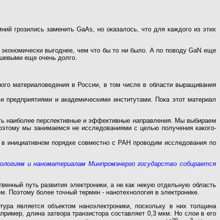
емний грозились заменить GaAs, но оказалось, что для каждого из этих
 экономически выгоднее, чем что бы то ни было. А по поводу GaN еще
дешевыми еще очень долго.
ого материаловедения в России, в том числе в области выращивания
и предприятиями и академическими институтами. Пока этот материал
ть наиболее перспективные и эффективные направления. Мы выбираем
поэтому мы занимаемся не исследованиями с целью получения какого-
 в инициативном порядке совместно с РАН проводим исследования по
ехнологиям и наноматериалам Минпромэнерго государство собирается
твенный путь развития электроники, а не как некую отдельную область
м. Поэтому более точный термин - нанотехнология в электронике.
тура является объектом наноэлектроники, поскольку в них толщина
ример, длина затвора транзистора составляет 0,3 мкм. Но слои в его
20
-3