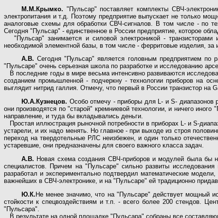
М.М.Крымко.
"Пульсар" поставляет комплекты СВЧ-электроник
электропитания и т.д. Поэтому предприятие выпускает не только мо
аналоговые схемы для обработки СВЧ-сигналов. В том числе - по те
Сегодня "Пульсар" - единственное в России предприятие, которое обл
"Пульсар" занимается и силовой электроникой - транзисторами и
необходимой элементной базы, в том числе - ферритовые изделия, за
А.В.
Сегодня "Пульсар" является головным предприятием по раз
"Пульсаре" очень серьезная школа по разработке и исследованию арс
В последние годы в мире весьма интенсивно развиваются исследован
созданием промышленной - подчеркну - технологии приборов на осн
выглядит нитрид галлия. Отмечу, что первый в России транзистор на G
Ю.А.Кузнецов.
Особо отмечу - приборы для L- и S- диапазонов 
они производятся по "старой" кремниевой технологии, и ничего иного
направление, и туда бы вкладывались деньги.
Простая иллюстрация рыночной потребности в приборах L- и S-диапаз
устарели, и их надо менять. Но главное - при выходе из строя полов
переход на твердотельные РЛС неизбежен, и один только отечествен
устаревшие, они предназначены для своего важного класса задач.
А.В.
Новая схема создания СВЧ-приборов и модулей была бы не
специалистов. Причем на "Пульсаре" сильно развиты исследования 
разработал и экспериментально подтвердил математические модели,
важнейших в СВЧ-электронике, и на "Пульсаре" ей традиционно прида
Ю.К.
Не менее значимо, что на "Пульсаре" действует мощный и
стойкости к спецвоздействиям и т.п. - всего более 200 стендов. Ц
"Пульсара".
В результате на одной площадке "Пульсара" собраны все составляющ