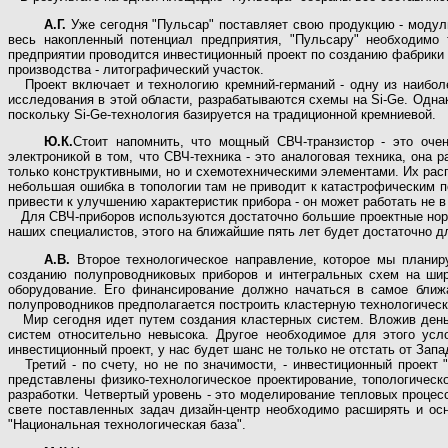
А.Г.
Уже сегодня "Пульсар" поставляет свою продукцию - модули 
весь накопленный потенциал предприятия, "Пульсару" необходимо
предприятии проводится инвестиционный проект по созданию фабрики 
производства - литографический участок.
Проект включает и технологию кремний-германий - одну из наиболе
исследования в этой области, разрабатываются схемы на Si-Ge. Одна
поскольку Si-Ge-технология базируется на традиционной кремниевой.
Ю.К.
Стоит напомнить, что мощный СВЧ-транзистор - это оче
электроникой в том, что СВЧ-техника - это аналоговая техника, она
только конструктивными, но и схемотехническими элементами. Их рас
небольшая ошибка в топологии там не приводит к катастрофическим 
привести к улучшению характеристик прибора - он может работать не 
Для СВЧ-приборов используются достаточно большие проектные нормы
наших специалистов, этого на ближайшие пять лет будет достаточно 
А.В.
Второе технологическое направление, которое мы планиру
созданию полупроводниковых приборов и интегральных схем на шир
оборудование. Его финансирование должно начаться в самое ближ
полупроводников предполагается построить кластерную технологическ
Мир сегодня идет путем создания кластерных систем. Вложив деньг
систем относительно невысока. Другое необходимое для этого усло
инвестиционный проект, у нас будет шанс не только не отстать от Зап
Третий - по счету, но не по значимости, - инвестиционный проект 
представлены физико-технологическое проектирование, топологическ
разработки. Четвертый уровень - это моделирование тепловых процес
свете поставленных задач дизайн-центр необходимо расширять и о
"Национальная технологическая база".