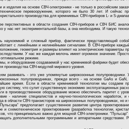
и изделия на основе СВЧ-электроники - не только в российским заказч
 техническое перевооружение, которого не было 30 лет. И сейчас п
кристального производства для кремниевых СВЧ-приборов L- и S-диапаз
е перспективных в области создания СВЧ-приборов и СВЧ БИС аналог
ко у нас нет экспериментальной базы, а она необходима. И такую техно
нь наукоемкий и сложный прибор, фактически представляющий собо
 работает с линейными и нелинейными сигналами. В СВЧ-приборе каждый
положение, геометрия и размеры влияют на электрические параметры п
последствиям. У нас же каждая мелочь имеет огромное значение. Прос
в оптимальном режиме.
, и оборудование создаваемой у нас кремниевой фабрики будет обеспеч
для производства СВЧ-модулей мирового уровня.
ем развивать - это уже упомянутые широкозонные полупроводники. У
окозонных полупроводниках, прежде всего - на основе GaAs и GaN,
айшее время. Если в области кремниевой технологии мы создаем пр
ую систему, что сулит существенную экономию эксплуатационных расход
и в производственное оборудование можно обеспечить паритет с уров
вие - наличие специалистов и научно-технологических наработок, и
ада в области СВЧ-транзисторов на широкозонных полупроводниках, но и 
"Пульсара" предполагает существенное развитие центра проектирован
ое и схемотехническое проектирование (разработка технологии, крист
сов, что принципиально важно для мощной СВЧ-электроники. "Пульсар"
снащать дополнительными программными и аппаратными средствами. 