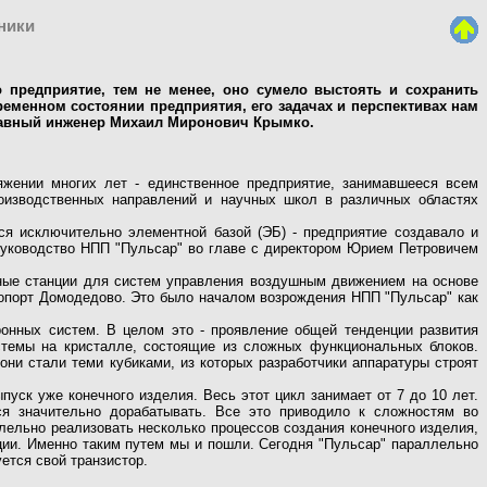
оники
о предприятие, тем не менее, оно сумело выстоять и сохранить
ременном состоянии предприятия, его задачах и перспективах нам
главный инженер Михаил Миронович Крымко.
яжении многих лет - единственное предприятие, занимавшееся всем
оизводственных направлений и научных школ в различных областях
я исключительно элементной базой (ЭБ) - предприятие создавало и
 руководство НПП "Пульсар" во главе с директором Юрием Петровичем
ные станции для систем управления воздушным движением на основе
ропорт Домодедово. Это было началом возрождения НПП "Пульсар" как
ных систем. В целом это - проявление общей тенденции развития
истемы на кристалле, состоящие из сложных функциональных блоков.
ни стали теми кубиками, из которых разработчики аппаратуры строят
ск уже конечного изделия. Весь этот цикл занимает от 7 до 10 лет.
ся значительно дорабатывать. Все это приводило к сложностям во
ельно реализовать несколько процессов создания конечного изделия,
кции. Именно таким путем мы и пошли. Сегодня "Пульсар" параллельно
ется свой транзистор.