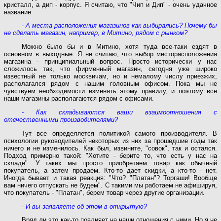
кристалл, а дип - корпус. Я считаю, что "Чип и Дип" - очень удачное
название.
- А места расположения магазинов как выбирались? Почему бы
не сделать магазин, например, в Митино, рядом с рынком?
Можно было бы и в Митино, хотя туда все-таки ездят в
основном в выходные. Я не считаю, что выбор месторасположения
магазина - принципиальный вопрос. Просто исторически у нас
сложилось так, что фирменный магазин, сегодня уже широко
известный не только москвичам, но и немалому числу приезжих,
располагался рядом с нашим головным офисом. Пока мы не
чувствуем необходимости изменять этому правилу, и поэтому все
наши магазины располагаются рядом с офисами.
- Как складываются ваши взаимоотношения с
отечественными производителями?
Тут все определяется политикой самого производителя. В
психологии руководителей некоторых из них за прошедшие годы так
ничего и не изменилось. Как был, извините, "совок", так и остался.
Подход примерно такой: "Хотите - берите то, что есть у нас на
складе". У таких мы просто приобретаем товар как обычный
покупатель, а затем продаем. Кто-то дает скидки, а кто-то - нет.
Иногда бывает и такая реакция: "Что? "Платан"? Торгаши! Вообще
вам ничего отпускать не будем". С такими мы работаем не афишируя,
что покупатель - "Платан", берем товар через другие организации.
- И вы заявляете об этом в открытую?
Вряд ли это как-то повлияет на наши отношения с ними. Но я не