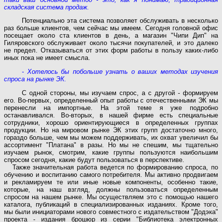
складская система продаж.
Потенциально эта система позволяет обслуживать в несколько
раз больше клиентов, чем сейчас мы имеем. Сегодня головной офис
посещает около ста клиентов в день, а магазин "Чипи Дип" на
Гиляровского обслуживает около тысячи покупателей, и это далеко
не предел. Отказываться от этих форм работы в пользу каких-либо
иных пока не имеет смысла.
- Хотелось бы побольше узнать о ваших методах изучения
спроса на рынке ЭК.
С одной стороны, мы изучаем спрос, а с другой - формируем
его. Во-первых, определенный опыт работы с отечественными ЭК мы
перенесли на импортные. На этой теме я уже подробно
останавливался. Во-вторых, в нашей фирме есть специальные
сотрудники, хорошо ориентирующиеся в определенных группах
продукции. Но на мировом рынке ЭК этих групп достаточно много,
гораздо больше, чем мы можем поддерживать, их охват увеличил бы
ассортимент "Платана" в разы. Но мы не спешим, мы тщательно
изучаем рынок, смотрим, какие группы пользуются наибольшим
спросом сегодня, какие будут пользоваться в перспективе.
Также значительная работа ведется по формированию спроса, по
обучению и воспитанию самого потребителя. Мы активно продвигаем
и рекламируем те или иные новые компоненты, особенно такие,
которые, на наш взгляд, должны пользоваться определенным
спросом на нашем рынке. Мы осуществляем это с помощью нашего
каталога, публикаций в специализированных изданиях. Кроме того,
мы были инициаторами нового совместного с издательством "Додэка"
проекта - издания брошюр из серии "Библиотека электронных