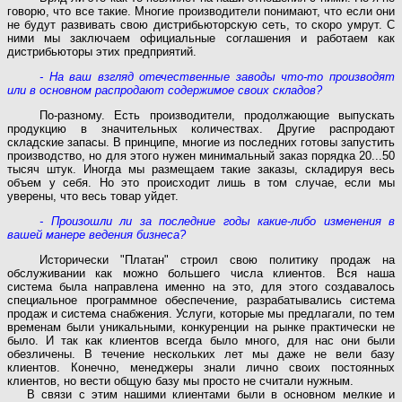
говорю, что все такие. Многие производители понимают, что если они
не будут развивать свою дистрибьюторскую сеть, то скоро умрут. С
ними мы заключаем официальные соглашения и работаем как
дистрибьюторы этих предприятий.
- На ваш взгляд отечественные заводы что-то производят
или в основном распродают содержимое своих складов?
По-разному. Есть производители, продолжающие выпускать
продукцию в значительных количествах. Другие распродают
складские запасы. В принципе, многие из последних готовы запустить
производство, но для этого нужен минимальный заказ порядка 20...50
тысяч штук. Иногда мы размещаем такие заказы, складируя весь
объем у себя. Но это происходит лишь в том случае, если мы
уверены, что весь товар уйдет.
- Произошли ли за последние годы какие-либо изменения в
вашей манере ведения бизнеса?
Исторически "Платан" строил свою политику продаж на
обслуживании как можно большего числа клиентов. Вся наша
система была направлена именно на это, для этого создавалось
специальное программное обеспечение, разрабатывались система
продаж и система снабжения. Услуги, которые мы предлагали, по тем
временам были уникальными, конкуренции на рынке практически не
было. И так как клиентов всегда было много, для нас они были
обезличены. В течение нескольких лет мы даже не вели базу
клиентов. Конечно, менеджеры знали лично своих постоянных
клиентов, но вести общую базу мы просто не считали нужным.
В связи с этим нашими клиентами были в основном мелкие и