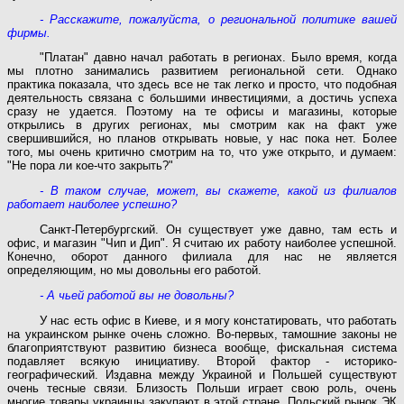
- Расскажите, пожалуйста, о региональной политике вашей
фирмы.
"Платан" давно начал работать в регионах. Было время, когда
мы плотно занимались развитием региональной сети. Однако
практика показала, что здесь все не так легко и просто, что подобная
деятельность связана с большими инвестициями, а достичь успеха
сразу не удается. Поэтому на те офисы и магазины, которые
открылись в других регионах, мы смотрим как на факт уже
свершившийся, но планов открывать новые, у нас пока нет. Более
того, мы очень критично смотрим на то, что уже открыто, и думаем:
"Не пора ли кое-что закрыть?"
- В таком случае, может, вы скажете, какой из филиалов
работает наиболее успешно?
Санкт-Петербургский. Он существует уже давно, там есть и
офис, и магазин "Чип и Дип". Я считаю их работу наиболее успешной.
Конечно, оборот данного филиала для нас не является
определяющим, но мы довольны его работой.
- А чьей работой вы не довольны?
У нас есть офис в Киеве, и я могу констатировать, что работать
на украинском рынке очень сложно. Во-первых, тамошние законы не
благоприятствуют развитию бизнеса вообще, фискальная система
подавляет всякую инициативу. Второй фактор - историко-
географический. Издавна между Украиной и Польшей существуют
очень тесные связи. Близость Польши играет свою роль, очень
многие товары украинцы закупают в этой стране. Польский рынок ЭК