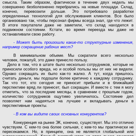
смысла. Таким образом, фактически в течение двух недель мы
совершенно безболезненно перебрались на новые площади. Склад,
конечно, перевозили дольше. Это потребовало разработки
определенных технологий для обслуживания клиентов. Все было
организовано так, чтобы персонал фирмы всегда знал, где что лежит.
В итоге покупатели даже не заметили, что склад находился в
подвижном состоянии. Кстати, во время переезда мы даже не
останавливали свою работу.
- Может быть произошли какие-то структурные изменения,
например сокращение рабочих мест?
В минимальном объеме. Мы сократили всего несколько
человек, пожалуй, это даже принесло пользу.
Дело в том, что в штате было несколько сотрудников, которые не
приносили особого вреда, но и особой пользы мы от них не видели.
Однако сокращать их было как-то жалко. А тут, когда пришлось
считать деньги, мы подошли более критично к каждому сотруднику.
Так что тот, кто сегодня не приносит прибыли и в ближайшей
перспективе вряд ли принесет, был сокращен. И вместе с тем я могу
отметить, что за последние месяцы, в сравнении с прошлым годом,
количество сотрудников ощутимо увеличилось. Состояние дел
позволяет нам надеяться на лучшее и вкладывать деньги в
перспективные проекты.
- В ком вы видите своих основных конкурентов?
Конкуренция на рынке ЭК, конечно, существует. Мы это отлично
чувствуем. С кем-то она более сильная, с кем-то мы практически не
пересекаемся. Но, в принципе, она не является глобальной или