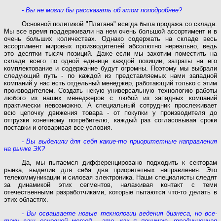
- Вы не могли бы рассказать об этом поподробнее?
Основной политикой "Платана" всегда была продажа со склада.
Мы все время поддерживали на нем очень большой ассортимент и в
очень больших количествах. Однако содержать на складе весь
ассортимент мировых производителей абсолютно нереально, ведь
это десятки тысяч позиций. Даже если мы захотим поместить на
складе всего по одной единице каждой позиции, затраты на его
комплектование и содержание будут огромны. Поэтому мы выбрали
следующий путь - по каждой из представляемых нами западной
компаний у нас есть отдельный менеджер, работающий только с этим
производителем. Создать некую универсальную технологию работы
любого из наших менеджеров с любой из западных компаний
практически невозможно. А специальный сотрудник прослеживает
всю цепочку движения товара - от покупки у производителя до
отгрузки конечному потребителю, каждый раз согласовывая сроки
поставки и оговаривая все условия.
- Вы выделили для себя какие-то приоритетные направления
на рынке ЭК?
Да, мы пытаемся дифференцировано подходить к секторам
рынка, выделив для себя два приоритетных направления. Это
телекоммуникации и силовая электроника. Наши специалисты следят
за динамикой этих сегментов, налаживая контакт с теми
отечественными разработчиками, которые пытаются что-то делать в
этих областях.
- Вы осваиваете новые технологии ведения бизнеса, но все-
таки ваш основной метод - это, как я понимаю, традиционная