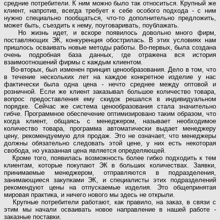
средние потребители. К ним можно было так относиться. Крупный же
клиент, напротив, всегда требует к себе особого подхода - с ним
нужно специально пообщаться, что-то дополнительно предложить,
может быть, съездить к нему, поуговаривать, поублажать.
Но жизнь идет, и вскоре появилось довольно много фирм,
поставляющих ЭК, конкуренция обострилась. В этих условиях нам
пришлось осваивать новые методы работы. Во-первых, была создана
очень подробная база данных, где отражена вся история
взаимоотношений фирмы с каждым клиентом.
Во-вторых, был изменен принцип ценообразования. Дело в том, что
в течение нескольких лет на каждое конкретное изделие у нас
фактически была одна цена - нечто среднее между оптовой и
розничной. Если же клиент заказывал большое количество товара,
вопрос предоставления ему скидок решался в индивидуальном
порядке. Сейчас же система ценообразования стала значительно
гибче. Программное обеспечение оптимизировано таким образом, что
когда клиент, общаясь с менеджером, называет необходимое
количество товара, программа автоматически выдает менеджеру
цену, рекомендуемую для продаж. Это не означает, что менеджеры
должны обязательно следовать этой цене, у них есть некоторая
свобода, но указанная цена является определяющей.
Кроме того, появилась возможность более гибко подходить к тем
клиентам, которые покупают ЭК в больших количествах. Заявки,
принимаемые менеджером, отправляются в подразделения,
занимающиеся закупками ЭК, и специалисты этих подразделений
рекомендуют цены на отпускаемые изделия. Это общепринятая
мировая практика, и ничего нового мы здесь не открыли.
Крупные потребители работают, как правило, на заказ, в связи с
этим мы начали осваивать новое направление в нашей работе -
заказные поставки.