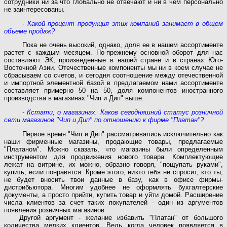
сотрудники ни за что глобально не отвечают и ни в чем персонально
не заинтересованы.
- Какой процент продукция этих компаний занимает в общем
объеме продаж?
Пока не очень высокий, однако, доля ее в нашем ассортименте
растет с каждым месяцем. По-прежнему основной оборот для нас
составляют ЭК, произведенные в нашей стране и в странах Юго-
Восточной Азии. Отечественные компоненты мы ни в коем случае не
сбрасываем со счетов, и сегодня соотношение между отечественной
и импортной элементной базой в предлагаемом нами ассортименте
составляет примерно 50 на 50, доля компонентов иностранного
производства в магазинах "Чип и Дип" выше.
- Кстати, о магазинах. Каков сегодняшний статус розничной
сети магазинов "Чип и Дип" по отношению к фирме "Платан"?
Первое время "Чип и Дип" рассматривались исключительно как
наши фирменные магазины, продающие товары, предлагаемые
"Платаном". Можно сказать, что магазины были определенным
инструментом для продвижения нового товара. Комплектующие
лежат на витрине, их можно, образно говоря, "пощупать руками",
купить, если понравятся. Кроме этого, никто тебя не спросит, кто ты,
не будет вносить твои данные в базу, как в офисе фирмы-
дистрибьютора. Многим удобнее не оформлять бухгалтерские
документы, а просто прийти, купить товар и уйти домой. Расширение
числа клиентов за счет таких покупателей - один из аргументов
появления розничных магазинов.
Другой аргумент - желание избавить "Платан" от большого
количества мелких клиентов. Ведь когда человек появляется в