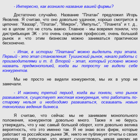
- Интересно, как возникло название вашей фирмы?
Достаточно случайно. Название "Платан" предложил Игорь
Яковлев. Я считаю, что оно довольно удачное, хорошо смотрится в
цепочке: "Квазар", "Платан", "Микрон", "Импульс", "Планета" и т. д.,
но в целом это не столь важно. Главное - мы вовремя поняли, что
дистрибьюция ЭК - это очень серьезная профессия, очень большой
рынок и что этим бизнесом можно заниматься практически
бесконечно.
- Итак, в истории "Платана" можно выделить три этапа.
Первый - это этап становления: Тушинский рынок, начало работы с
производителями и т. д. Второй - этап, который условно можно
назвать предмонополией, когда вы попросту не видели себе
конкурентов.
Мы не просто не видели конкурентов, мы их в упор не
замечали.
- И наконец третий период, когда вы поняли, что рынок
развивается, существует жесткая конкуренция, что работать по-
старому нельзя и необходимо развиваться, осваивать новые
технологии ведения бизнеса.
Я считаю, что сейчас мы не занимаем монопольного
положения, конкурентов довольно много. Также я не берусь
утверждать, что у нас самый большой оборот, хотя довольно велика
вероятность, что это именно так. Я не знаю всех фирм, которые
работают на российском рынке ЭК, никто не публикует отчеты о своих
доходах. Я допускаю, что может существовать некая никому не