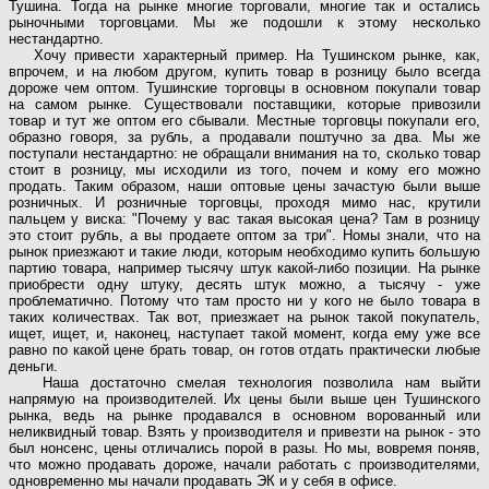
Тушина. Тогда на рынке многие торговали, многие так и остались
рыночными торговцами. Мы же подошли к этому несколько
нестандартно.
Хочу привести характерный пример. На Тушинском рынке, как,
впрочем, и на любом другoм, купить товар в розницу было всегда
дороже чем оптом. Тушинские торговцы в основном покупали товар
на самом рынке. Существовали поставщики, которые привозили
товар и тут же оптом его сбывали. Местные торговцы покупали его,
образно говоря, за рубль, а продавали поштучно за два. Мы же
поступали нестандартно: не обращали внимания на то, сколько товар
стоит в розницу, мы исходили из того, почем и кому его можно
продать. Таким образом, наши оптовые цены зачастую были выше
розничных. И розничные торговцы, проходя мимо нас, крутили
пальцем у виска: "Почему у вас такая высокая цена? Там в розницу
это стоит рубль, а вы продаете оптом за три". Номы знали, что на
рынок приезжают и такие люди, которым необходимо купить большую
партию товара, например тысячу штук какой-либо позиции. На рынке
приобрести одну штуку, десять штук можно, а тысячу - уже
проблематично. Потому что там просто ни у кого не было товара в
таких количествах. Так вот, приезжает на рынок такой покупатель,
ищет, ищет, и, наконец, наступает такой момент, когда ему уже все
равно по какой цене брать товар, он готов отдать практически любые
деньги.
Наша достаточно смелая технология позволила нам выйти
напрямую на производителей. Их цены были выше цен Тушинского
рынка, ведь на рынке продавался в основном ворованный или
неликвидный товар. Взять у производителя и привезти на рынок - это
был нонсенс, цены отличались порой в разы. Но мы, вовремя поняв,
что можно продавать дороже, начали работать с производителями,
одновременно мы начали продавать ЭК и у себя в офисе.