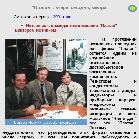
"Платан": вчера, сегодня, завтра
См.также интервью:
2001 года
Интервью с президентом компании "Платан"
Виктором Йовчиком
На протяжении
нескольких последних
лет фирма "Платан"
остается одним из
крупнейших
отечественных
дистри6ьюторов
электронных
компонентов.
Резисторы и
конденсаторы,
транзисторы и диоды,
индикаторы и
приборные корпуса,
микросхемы
различной степени
интеграции и сеть
магазинов "Чип и Дип"
Виктор Йовчик (слева), президент
все это "Платан".
Поэтому
неудивительно, что руководители этой фирмы оказались в
числе первых, с кем мы попытались по6еседовать о