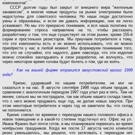
компонентов".
СССР долгие годы был закрыт от внешнего мира "железным
занавесом", и многие новые продукты на рынке электроники были
недоступны для советского человека. Но наши люди достаточно
умны и образованы, и если им давать информацию, они ее легко
усваивают. Но мы это прекрасно понимаем, и вся наша политика по
формированию спроса направлена на то, чтобы рассказать
разработчику о том, что еще существует на этом рынке, кроме 155-й
серии и простеньких резисторов. Мы приучаем потребителя к тому,
что эти компоненты есть и их можно использовать, что их можно
приобрести у нас в любой момент. Мы формируем понимание того,
что это не случайно, это надолго, даже навсегда, что эти изделия
можно спокойно закладывать в свои разработки, не волнуясь, что
через некоторое время голова будет болеть о том, где их взять.
- Как на вашей фирме отразился августовский кризис 1998
года?
Кризис, ударивший по нашим потребителям, не мог не
сказаться и на нас. В августе сентябре 1998 года объем продаж, в
сравнении с аналогичным периодом 1997 года упал раз в пять. Тем не
менее, сильно мы не пострадали, так как объем нашего склада таков,
что с него можно продавать еще год, не делая новых закупок. При
этом некоторые потребители и через год не заметили бы, что склад
не пополняется.
Кризис совпал по времени с переездом нашего головного офиса в
новое помещение и в какой-то степени подстегнул его. Офис на ул.
Ивана Франко был почти готов, и мы планировали переехать во время
ноябрьских праздников. Когда же после 17 августа число клиентов
резко уменьшилось, мы решили, что затягивать с переездом нет