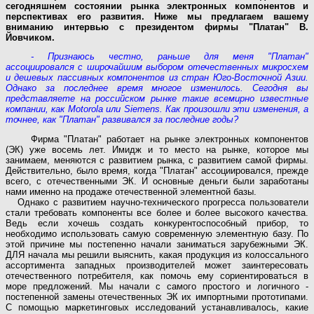
сегодняшнем состоянии рынка электронных компонентов и
перспективах его развития. Ниже мы предлагаем вашему
вниманию интервью с президентом фирмы "Платан" В.
Йовчиком.
- Признаюсь честно, раньше для меня "Платан"
ассоциировался с широчайшим выбором отечественных микросхем
и дешевых пассивных компонентов из стран Юго-Восточной Азии.
Однако за последнее время многое изменилось. Сегодня вы
представляете на российском рынке такие всемирно известные
компании, как Motorola или Siemens. Как произошли эти изменения, а
точнее, как "Платан" развивался за последние годы?
Фирма "Платан" работает на рынке электронных компонентов
(ЭК) уже восемь лет. Имидж и то место на рынке, которое мы
занимаем, меняются с развитием рынка, с развитием самой фирмы.
Действительно, было время, когда "Платан" ассоциировался, прежде
всего, с отечественными ЭК. И основные деньги были заработаны
нами именно на продаже отечественной элементной базы.
Однако с развитием научно-технического прогресса пользователи
стали требовать компоненты все более и более высокого качества.
Ведь если хочешь создать конкурентоспособный прибор, то
необходимо использовать самую современную элементную базу. По
этой причине мы постепенно начали заниматься зарубежными ЭК.
ДЛЯ начала мы решили выяснить, какая продукция из колоссального
ассортимента западных производителей может заинтересовать
отечественного потребителя, как помочь ему сориентироваться в
море предложений. Мы начали с самого простого и логичного -
постепенной замены отечественных ЭК их импортными прототипами.
С помощью маркетинговых исследований устанавливалось, какие