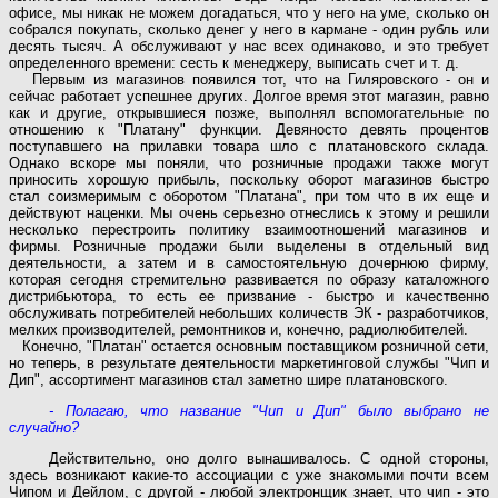
офисе, мы никак не можем догадаться, что у него на уме, сколько он
собрался покупать, сколько денег у него в кармане - один рубль или
десять тысяч. А обслуживают у нас всех одинаково, и это требует
определенного времени: сесть к менеджеру, выписать счет и т. д.
Первым из магазинов появился тот, что на Гиляровского - он и
сейчас работает успешнее других. Долгое время этот магазин, равно
как и другие, открывшиеся позже, выполнял вспомогательные по
отношению к "Платану" функции. Девяносто девять процентов
поступавшего на прилавки товара шло с платановского склада.
Однако вскоре мы поняли, что розничные продажи также могут
приносить хорошую прибыль, поскольку оборот магазинов быстро
стал соизмеримым с оборотом "Платана", при том что в их еще и
действуют наценки. Мы очень серьезно отнеслись к этому и решили
несколько перестроить политику взаимоотношений магазинов и
фирмы. Розничные продажи были выделены в отдельный вид
деятельности, а затем и в самостоятельную дочернюю фирму,
которая сегодня стремительно развивается по образу каталожного
дистрибьютора, то есть ее призвание - быстро и качественно
обслуживать потребителей небольших количеств ЭК - разработчиков,
мелких производителей, ремонтникoв и, конечно, радиолюбителей.
Конечно, "Платан" остается основным поcтaвщиком розничной сети,
но теперь, в результате деятельности маркетинговой службы "Чип и
Дип", ассортимент магазинов стал заметно шире платановского.
- Полагаю, что название "Чип и Дип" было выбрано не
случайно?
Действительно, оно долго вынашивалось. С одной стороны,
здесь возникают какие-то ассоциации с уже знакомыми почти всем
Чипом и Дейлом, с другой - любой электронщик знает, что чип - это