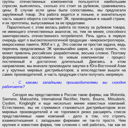
группы отечественных компонентов пользуются наибольшим
спросом, выяснялось, сколько это стоит за рубежом, сравнивались
цены. В случае если цены были сопоставимы, мы предлагали
зарубежный товар. Эта работа ведется и поныне, и значительную
часть нашего оборота составляют ЭК, производимые в нашей стране,
и их прототипы, выпускаемые за ее пределами.
Параллельно с этим велась работа по поиску за рубежом товара,
не имеющего отечественных аналогов, но, тем не менее, способного
заинтересовать отечественного потребителя. Речь здесь в первую
очередь идет о высокотехнологичной продукции - микроконтроллерах,
микросхемах памяти, ЖКИ и т. д. Это совсем не простая задача, ведь
перечень предлагаемых ЭК чрезвычайно широк, и сразу понять, что
может привлечь российских разработчиков, весьма сложно. Поэтому
формирование ассортимента по новым компонентам - процесс
постепенный и достаточно длительный. Двигаясь в этом
направлении, мы вначале производили закупки в Юго-Восточной Азии
и у крупных мировых дистрибьюторов, а впоследствии вышли на
самих производителей, и часть продукции стали получать напрямую.
- С какими западными производителями вы сегодня
работаете?
Сегодня мы представляем в России такие фирмы, как Motorola,
Siеmеns, Matsushita, Iпtеrnаtionаl Rectifier, Harris, Воurns, Mitsubishi,
Crydom, Kingbright и еще несколько менее известных компаний.
Естественно, мы не стремимся становиться дистрибьютором всех
мировых производителей и не торопимся резко расширять список
представляемых нами компаний - дело в том, что строить
взаимоотношения с западными фирмами не так-то просто. Чем
крупнее и известнее фирма, тем сложнее с ней работать, так как ее