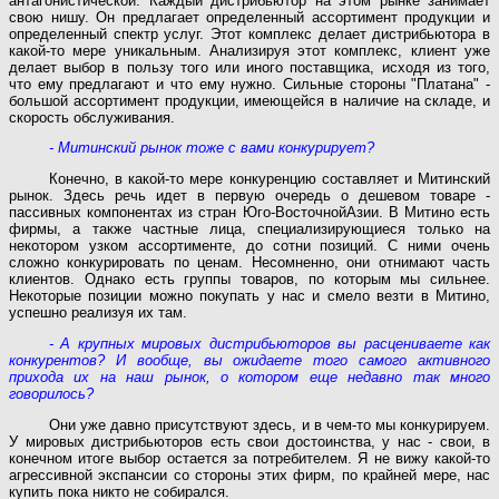
антагонистической. Каждый дистрибьютор на этом рынке занимает
свою нишу. Он предлагает определенный ассортимент продукции и
определенный спектр услуг. Этот комплекс делает дистрибьютора в
какой-то мере уникальным. Анализируя этот комплекс, клиент уже
делает выбор в пользу того или иного поставщика, исходя из того,
что ему предлагают и что ему нужно. Сильные стороны "Платана" -
большой ассортимент продукции, имеющейся в наличие на складе, и
скорость обслуживания.
- Митинский рынок тоже с вами конкурирует?
Конечно, в какой-то мере конкуренцию составляет и Митинский
рынок. Здесь речь идет в первую очередь о дешевом товаре -
пассивных компонентах из стран Юго-ВосточнойАзии. В Митино есть
фирмы, а также частные лица, специализирующиеся только на
некотором узком ассортименте, до сотни позиций. С ними очень
сложно конкурировать по ценам. Несомненно, они отнимают часть
клиентов. Однако есть группы товаров, по которым мы сильнее.
Некоторые позиции можно покупать у нас и смело везти в Митино,
успешно реализуя их там.
- А крупных мировых дистрибьюторов вы расцениваете как
конкурентов? И вообще, вы ожидаете того самого активного
прихода их на наш рынок, о котором еще недавно так много
говорилось?
Они уже давно присутствуют здесь, и в чем-то мы конкурируем.
У мировых дистрибьюторов есть свои достоинства, у нас - свои, в
конечном итоге выбор остается за потребителем. Я не вижу какой-то
агрессивной экспансии со стороны этих фирм, по крайней мере, нас
купить пока никто не собирался.