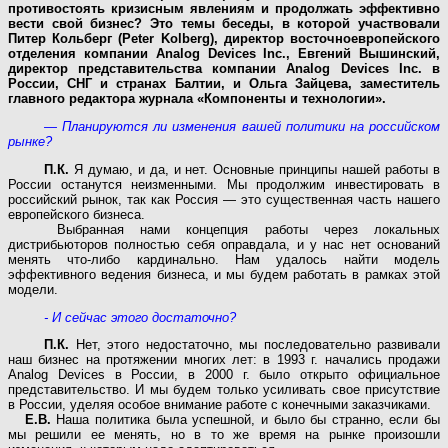
противостоять кризисным явлениям и продолжать эффективно
вести свой бизнес? Это темы беседы, в которой участвовали
Питер Кольберг (Peter Kolberg), директор восточноевропейского
отделения компании Analog Devices Inc., Евгений Вышинский,
директор представительства компании Analog Devices Inc. в
России, СНГ и странах Балтии, и Ольга Зайцева, заместитель
главного редактора журнала «Компоненты и технологии».
— Планируются ли изменения вашей политики на российском
рынке?
П.К.
Я думаю, и да, и нет. Основные принципы нашей работы в
России останутся неизменными. Мы продолжим инвестировать в
российский рынок, так как Россия — это существенная часть нашего
европейского бизнеса.
Выбранная нами концепция работы через локальных
дистрибьюторов полностью себя оправдала, и у нас нет оснований
менять что-либо кардинально. Нам удалось найти модель
эффективного ведения бизнеса, и мы будем работать в рамках этой
модели.
- И сейчас этого достаточно?
П.К.
Нет, этого недостаточно, мы последовательно развивали
наш бизнес на протяжении многих лет: в 1993 г. начались продажи
Analog Devices в России, в 2000 г. было открыто официальное
представительство. И мы будем только усиливать свое присутствие
в России, уделяя особое внимание работе с конечными заказчиками.
Е.В.
Наша политика была успешной, и было бы странно, если бы
мы решили ее менять, но в то же время на рынке произошли