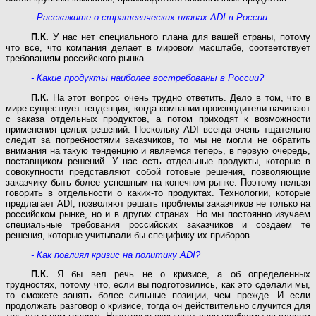
- Расскажите о стратегических планах ADI в России.
П.К.
У нас нет специального плана для вашей страны, потому
что все, что компания делает в мировом масштабе, соответствует
требованиям российского рынка.
- Какие продукты наиболее востребованы в России?
П.К.
На этот вопрос очень трудно ответить. Дело в том, что в
мире существует тенденция, когда компании-производители начинают
с заказа отдельных продуктов, а потом приходят к возможности
применения целых решений. Поскольку ADI всегда очень тщательно
следит за потребностями заказчиков, то мы не могли не обратить
внимания на такую тенденцию и являемся теперь, в первую очередь,
поставщиком решений. У нас есть отдельные продукты, которые в
совокупности представляют собой готовые решения, позволяющие
заказчику быть более успешным на конечном рынке. Поэтому нельзя
говорить в отдельности о каких-то продуктах. Технологии, которые
предлагает ADI, позволяют решать проблемы заказчиков не только на
российском рынке, но и в других странах. Но мы постоянно изучаем
специальные требования российских заказчиков и создаем те
решения, которые учитывали бы специфику их приборов.
- Как повлиял кризис на политику АDI?
П.К.
Я бы вел речь не о кризисе, а об определенных
трудностях, потому что, если вы подготовились, как это сделали мы,
то сможете занять более сильные позиции, чем прежде. И если
продолжать разговор о кризисе, тогда он действительно случится для