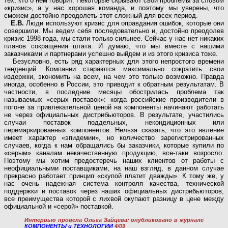
тех, кто о нем говорит. Некоторые скрывают свои проблемы за словом
«кризис», а у нас хорошая команда, и поэтому мы уверены, что
сможем достойно преодолеть этот сложный для всех период.
Е.В.
Люди используют кризис для оправдания ошибок, которые они
совершили. Мы ведем себя последовательно и, достойно преодолев
кризис 1998 года, мы стали только сильнее. Сейчас у нас нет никаких
планов сокращения штата. И думаю, что мы вместе с нашими
заказчиками и партнерами успешно выйдем и из этого кризиса тоже.
Безусловно, есть ряд характерных для этого непростого времени
тенденций. Компании стараются максимально сократить свои
издержки, экономить на всем, на чем это только возможно. Правда
иногда, особенно в России, это приводит к обратным результатам. В
частности, в последние месяцы обострилась проблема так
называемых «серых поставок»: когда российские производители в
погоне за привлекательной ценой на компоненты начинают работать
не через официальных дистрибьюторов. В результате, участились
случаи поставок поддельных, некондиционных или
перемаркированных компонентов. Нельзя сказать, что это явление
имеет характер «эпидемии», но количество зарегистрированных
случаев, когда к нам обращались бы заказчики, которые купили по
«серым» каналам некачественную продукцию, все-таки возросло.
Поэтому мы хотим предостеречь наших клиентов от работы с
неофициальными поставщиками, на наш взгляд, в данном случае
прекрасно работает принцип «скупой платит дважды». К тому же, у
нас очень надежная система контроля качества, технической
поддержки и поставок через наших официальных дистрибьюторов,
все преимущества которой с лихвой окупают разницу в цене между
официальной и «серой» поставкой.
Интервью провела Ольга Зайцева: опубликовано в журнале
КОМПОНЕНТЫ и ТЕХНОЛОГИИ
4/09