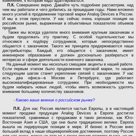
изменения, к которым надо адаптироваться.
П.К.
Совершенно верно. Давайте чуть подробнее рассмотрим, над
чем мы работали и чего добились за прошедшие годы. Нами вложено
много усилий в продвижение торговой марки Analog Devices в России.
И мы в этом преуспели. У нас сейчас очень хорошая позиция на
российском рынке, выраженная в объективных показателях объемов
продаж.
Также мы всегда уделяли много внимания крупным заказчикам и
будем продолжать эту практику. С особой тщательностью мы
относимся к подбору сотрудников, которые непосредственно
общаются с заказчиком. Такого же принципа придерживаются наши
дистрибьюторы. Каждый, кто общается с заказчиком, имеет
инженерное образование и должен досконально разбираться в
интересах и сфере деятельности конечного заказчика.
На данный момент мы несколько смещаем акценты в нашей работе.
Если первым этапом было продвижение торговой марки, то нашим
следующим шагом станет укрепление связей с заказчиками. У нас
есть два офиса—в Москве и Петербурге, где работают
высококвалифицированные сотрудники. При необходимости мы
будем набирать новых людей, чтобы иметь возможность уделять
внимание большему количеству заказчиков.
- Каково ваше мнение о российском рынке?
П.К.
Для нас Россия является частью Европы, а в настоящий
момент продажи продукции Analog Devices в Европе достигли
показателей, сравнимых с продажами в таких регионах, как Юго-
Восточная Азия и США, где они были традиционно велики. Европа
вышла на лидирующие позиции в мире. И бизнес в России внес
большой вклад в наши общеевропейские достижения, поэтому Россия
для нас очень важна не только с точки зрения размера рынка, но из-