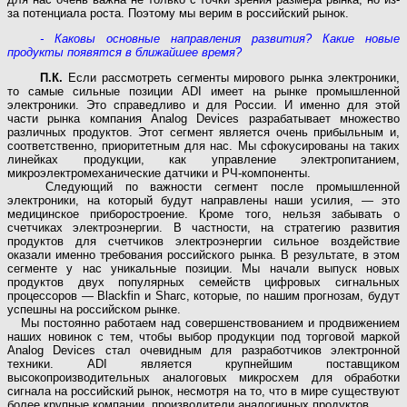
за потенциала роста. Поэтому мы верим в российский рынок.
- Каковы основные направления развития? Какие новые
продукты появятся в ближайшее время?
П.К.
Если рассмотреть сегменты мирового рынка электроники,
то самые сильные позиции ADI имеет на рынке промышленной
электроники. Это справедливо и для России. И именно для этой
части рынка компания Analog Devices разрабатывает множество
различных продуктов. Этот сегмент является очень прибыльным и,
соответственно, приоритетным для нас. Мы сфокусированы на таких
линейках продукции, как управление электропитанием,
микроэлектромеханические датчики и РЧ-компоненты.
Следующий по важности сегмент после промышленной
электроники, на который будут направлены наши усилия, — это
медицинское приборостроение. Кроме того, нельзя забывать о
счетчиках электроэнергии. В частности, на стратегию развития
продуктов для счетчиков электроэнергии сильное воздействие
оказали именно требования российского рынка. В результате, в этом
сегменте у нас уникальные позиции. Мы начали выпуск новых
продуктов двух популярных семейств цифровых сигнальных
процессоров — Blackfin и Sharc, которые, по нашим прогнозам, будут
успешны на российском рынке.
Мы постоянно работаем над совершенствованием и продвижением
наших новинок с тем, чтобы выбор продукции под торговой маркой
Analog Devices стал очевидным для разработчиков электронной
техники. ADI является крупнейшим поставщиком
высокопроизводительных аналоговых микросхем для обработки
сигнала на российский рынок, несмотря на то, что в мире существуют
более крупные компании, производители аналогичных продуктов.