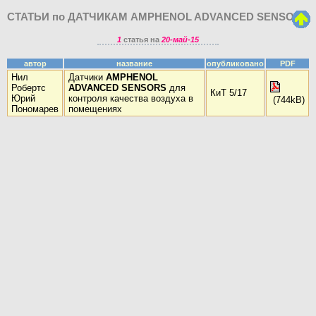
СТАТЬИ по ДАТЧИКАМ AMPHENOL ADVANCED SENSORS
1
статья на
20-май-15
автор
название
опубликовано
PDF
Нил
Датчики
AMPHENOL
Робертс
ADVANCED SENSORS
для
КиТ 5/17
Юрий
контроля качества воздуха в
(744kB)
Пономарев
помещениях