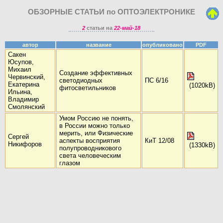
ОБЗОРНЫЕ СТАТЬИ по ОПТОЭЛЕКТРОНИКЕ
2
статьи на
22-май-18
автор
название
опубликовано
PDF
Сакен
Юсупов,
Михаил
Создание эффективных
Червинский,
светодиодных
ПС 6/16
Екатерина
(1020kB)
фитосветильников
Ильина,
Владимир
Смолянский
Умом Россию не понять,
в России можно только
мерить, или Физические
Сергей
аспекты восприятия
КиТ 12/08
Никифоров
(1330kB)
полупроводникового
света человеческим
глазом