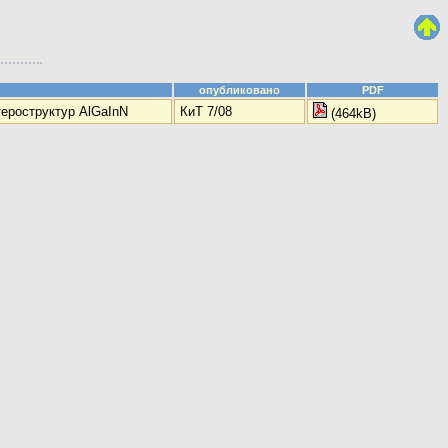
опубликовано
PDF
ероструктур AlGaInN
КиТ 7/08
(464kB)