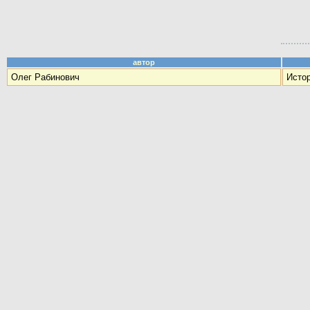
автор
Олег Рабинович
Истор