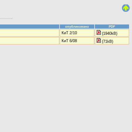
опубликовано
PDF
КиТ 2/10
(1940kB)
КиТ 6/08
(71kB)