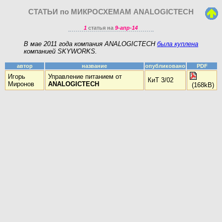
СТАТЬИ по МИКРОСХЕМАМ ANALOGICTECH
1
статья на
9-апр-14
В мае 2011 года компания ANALOGICTECH
была куплена
компанией SKYWORKS.
автор
название
опубликовано
PDF
Игорь
Управление питанием от
КиТ 3/02
Миронов
ANALOGICTECH
(168kB)